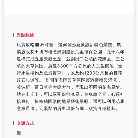
景點敘述
玩賞攻略◼️棒棒糖、幾何圖形意象設計特色景觀。農
業處以花田拼布概念規劃建設后里環保公園，九十六年
建構完成五座景觀土丘，並劃出二公頃的花海區、三公
頃的大草原區、廣達3300平方公尺的人工生態池（進
行水生植物及魚蝦復育），以及約1200公尺長的賞花
碎石步道等。 其間花海區與草原區經過播種與灌溉，
黃波斯、百日草等大鳴大放，呈現出不同的花海風情。
站在土丘上，可以享受徐徐涼風，並鳥瞰全景，心曠神
怡幾何、棒棒糖圖形的地景藝術景觀，還可以利用花廊
意象通道，到緊鄰的后里環保苗圃，欣賞各種植栽。
交通方式
無