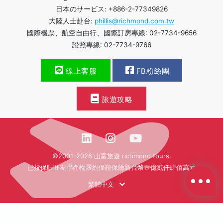
日本のサービス: +886-2-77349826
大陸人士赴台:
phillis@richmond.com.tw
國際機票、航空自由行、國際訂房專線: 02-7734-9656
證照專線: 02-7734-9766
線上客服
FB粉絲團
旅遊攻略
©2001-2026 山富旅遊 richmond tours.
已投保旺旺友聯產物履約保證保險新台幣壹億貳仟肆佰萬元
繁體中文