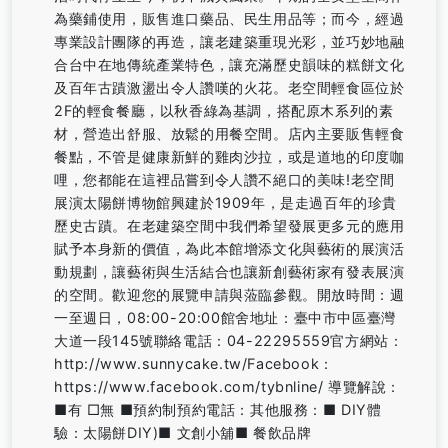
為藥鋪使用，販售進口藥品、民生用品等；而今，經過
專業設計團隊的再造，讓老建築重現光彩，並巧妙地融
合台中在地傳統產業特色，讓充滿歷史韻味的糕餅文化
及百年古蹟激盪出令人讚嘆的火花。老空間輕食區位於
2F的輕食餐廳，以秋香綠為基調，搭配原木系列的素
材，營造出舒服、放鬆的用餐空間。店內主要販售輕食
餐點，不管是健康新鮮的雞肉沙拉，或是道地的印度咖
哩，您都能在這裡品嘗到令人讚不絕口的美味!老空間
展演太陽餅博物館興建於1909年，是走過百年的珍貴
歷史古蹟。在老建築空間中我們希望發展更多元的應用
賦予本身新的價值，為此本館增添文化與藝術的展演活
動規劃，讓藝術與生活結合也讓新創藝術家有發表展演
的空間。歡迎您的展覽申請與蒞臨參觀。開放時間：週
一至週日，08:00-20:00館舍地址：臺中市中區臺灣
大道一段145號聯絡電話：04-22295559官方網站：
http://www.sunnycake.tw/Facebook：
https://www.facebook.com/tybnline/ 導覽解說：
■有 □無 ■預約制預約電話：其他服務：■ DIY體
驗：太陽餅DIY)■ 文創小舖■ 餐飲品牌