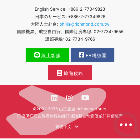
English Service: +886-2-77349823
日本のサービス: +886-2-77349826
大陸人士赴台:
phillis@richmond.com.tw
國際機票、航空自由行、國際訂房專線: 02-7734-9656
證照專線: 02-7734-9766
線上客服
FB粉絲團
旅遊攻略
©2001-2026 山富旅遊 richmond tours.
已投保旺旺友聯產物履約保證保險新台幣壹億貳仟肆佰萬元
繁體中文