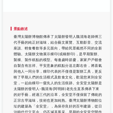
景點敘述
臺灣太陽餅博物館傳承了太陽餅發明人魏清海老師傅三
代手藝的純正好滋味，結合藝文展覽、互動影音、交流
座談、輕食餐飲等多元面向，帶給民眾截然不同的全新
體驗。太陽餅文物展示粿印(或稱餅印)，是早期製餅、
製粿、製作糕點的模型。每逢歲時節慶，家家戶戶都會
自製含有吉祥、平安意象的糕點分送左鄰右舍，將喜氣
與他人一同分享，粿印代表的不僅僅是製餅工具，更反
映了早期人們的生活模式及飲食文化，歡迎您來到全安
堂，一起由粿印一窺先人的生活痕跡。全安堂太陽餅是
太陽餅的發明人-魏清海(阿明師)老先生直系傳承下來
的好手藝，經過三代的沿革，全安堂不僅保留了傳統的
正宗古早滋味，技術也更加純熟。臺灣太陽餅博物館位
址的建築為「全安堂」，為保存良好的百年建築，從日
治時代佇立至今，仍不減其風采。早期的全安堂空間作