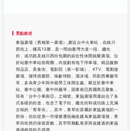
景點敘述
東協廣場（舊稱第一廣場）,鄰近台中火車站，在綠川
西街上，樓高13層，是一間由臺灣大道一段、繼光
街、成功路及綠川西街包圍的綜合性休閒娛樂廣場。位
於站臺中車站前商圈，內規劃有地下停車場、精品服飾
用品店、美食街、電影院（第一影城）、KTV、電動遊
樂場、撞球俱樂部、保齡球館、溜冰場、民歌西餐廳等
等，多為青少年與外籍勞工休閒去處。鄰近於臺中車
站、臺中公園、臺中州廳等，因東南亞異國商店聚集，
現有「台中小東南亞」之稱號。東協廣場周邊結合了各
式各樣的街道，包含了電子街、繼光街和成功路上充滿
古味的「青草街」。其中，青草街原屬於東協廣場的一
部份，但自從第一市場慘遭祝融改建為東協廣場後，青
草街依然仍保留原貌，其窄而雜亂巷弄與改建過的東協
廣場相當的不搭調。