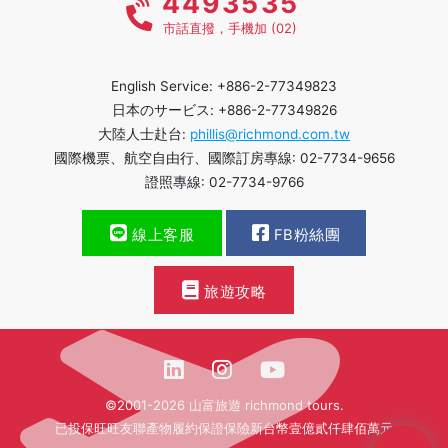
4493535
市話直撥，手機加 (02)
English Service: +886-2-77349823
日本のサービス: +886-2-77349826
大陸人士赴台:
phillis@richmond.com.tw
國際機票、航空自由行、國際訂房專線: 02-7734-9656
證照專線: 02-7734-9766
線上客服
FB粉絲團
旅遊攻略
©2001-2026 山富旅遊 richmond tours.
已投保旺旺友聯產物履約保證保險新台幣壹億貳仟肆佰萬元