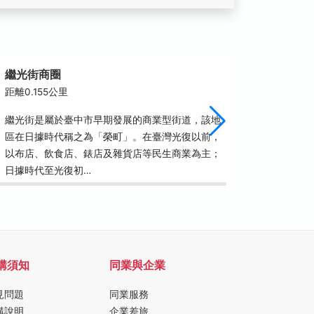
繼光街商圈
宮原眼
距離0.155公里
距離0.1
繼光街是屬於臺中市早期發展的商業型街道，該地
靠近臺中
區在日據時代稱之為「榮町」。在臺灣光復以前，
築，是臺
以布店、飲食店、錶店及雜貨店等民生商業為主；
隊買下了
日據時代至光復初…
牆、舊牌
購須知
同業與企業
見問題
同業服務
購說明
企業差旅