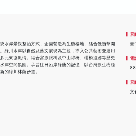
景
傳統水岸景觀整治方式，企圖營造為生態棲地、結合低衝擊開
臺
象。綠川水岸以自然及藝文展現為主題，導入公共藝術並運用
合多元東協風情。結合宮原眼科及中山綠橋、櫻橋遺跡等歷史
電
文水岸空間氛圍。承昔往日沿岸綠蔭的記憶，以台灣原生樹種
88
築新的綠川林蔭步道。
景
文