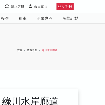
線上客服
會員專區
登入/註冊
照簽證
租車
企業專區
奢華訂製
首頁
旅遊景點
綠川水岸廊道
綠川水岸廊道