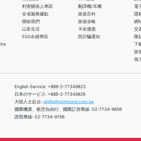
利害關係人專區
翻譯機/耳機
電
全省服務據點
旅遊百科
隱
聯絡我們
旅遊攻略
網
山富生活
卡友優惠
交
ESG永續專區
防詐騙通知
匯
the
下
旅
個
English Service: +886-2-77349823
日本のサービス: +886-2-77349826
大陸人士赴台:
phillis@richmond.com.tw
國際機票、航空自由行、國際訂房專線: 02-7734-9656
證照專線: 02-7734-9766