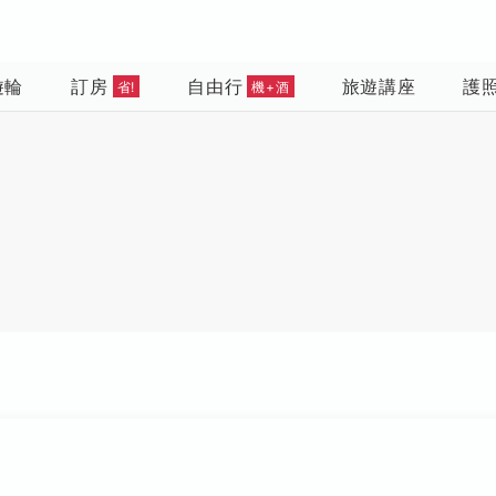
遊輪
訂房
自由行
旅遊講座
護
省!
機+酒