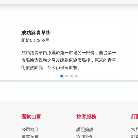
成功路青草街
距離0.123公里
成功路青草街原屬於第一市場的一部份，自從第一
市場慘遭祝融之災改建為東協廣場後，原來的青草
街依然固我，至今仍保留原貌。
關於山富
旅客服務
訂
公司簡介
護照簽證
常
菁英招募
Wifi租借
訂