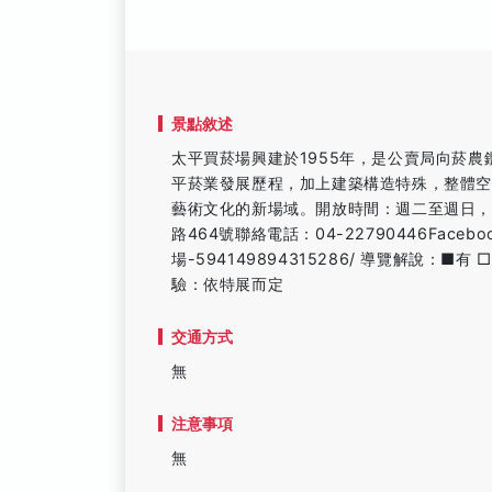
景點敘述
太平買菸場興建於1955年，是公賣局向菸農
平菸業發展歷程，加上建築構造特殊，整體
藝術文化的新場域。開放時間：週二至週日，09:0
路464號聯絡電話：04-22790446Facebook
場-594149894315286/ 導覽解說：■有
驗：依特展而定
交通方式
無
注意事項
無