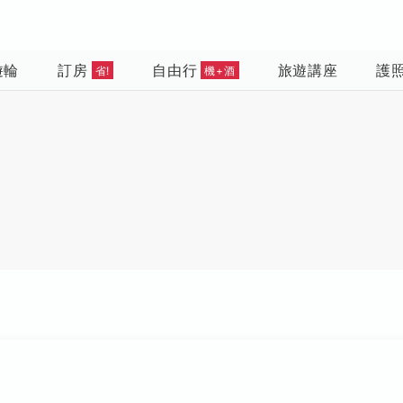
遊輪
訂房
自由行
旅遊講座
護
省!
機+酒