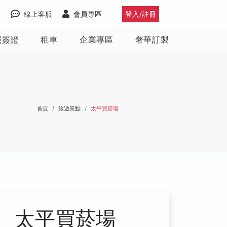
線上客服
會員專區
登入/註冊
照簽證
租車
企業專區
奢華訂製
首頁
旅遊景點
太平買菸場
太平買菸場