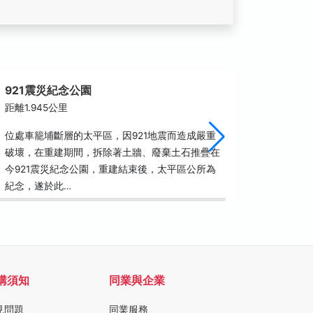
921震災紀念公園
太平光
距離1.945公里
距離1.9
位處車籠埔斷層的太平區，因921地震而造成嚴重
九二一震
破壞，在重建期間，拆除著土牆、廢棄土石推疊在
跨越頭汴
今921震災紀念公園，重建結束後，太平區公所為
路，10
紀念，遂於此…
尺，橋梁
購須知
同業與企業
見問題
同業服務