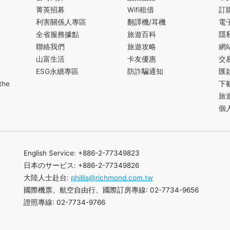
菁英招募
Wifi租借
訂
利害關係人專區
翻譯機/耳機
電
全省服務據點
旅遊百科
隱
聯絡我們
旅遊攻略
網
山富生活
卡友優惠
交
ESG永續專區
防詐騙通知
匯
the
下
旅
個
English Service: +886-2-77349823
日本のサービス: +886-2-77349826
大陸人士赴台:
phillis@richmond.com.tw
國際機票、航空自由行、國際訂房專線: 02-7734-9656
證照專線: 02-7734-9766