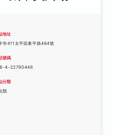
點地址
中市411太平區東平路464號
話號碼
6-4-22790446
點分類
化類