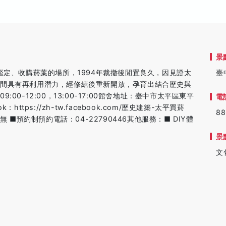
景
鑑定、收購菸葉的場所，1994年裁撤後閒置良久，因見證太
臺
空間具有再利用潛力，經修繕後重新開放，孕育出結合歷史與
0-12:00，13:00-17:00館舍地址：臺中市太平區東平
電
：https://zh-tw.facebook.com/歷史建築-太平買菸
88
 □無 ■預約制預約電話：04-22790446其他服務：■ DIY體
景
文