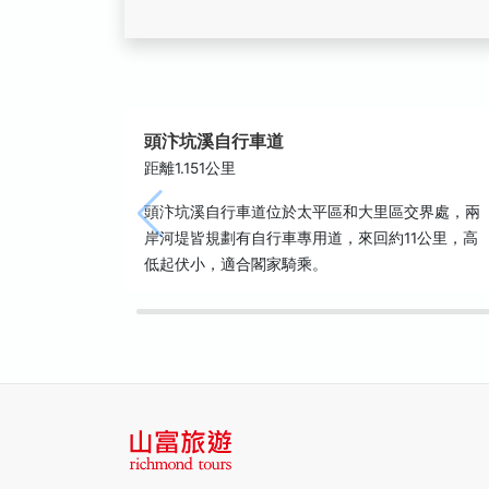
頭汴坑溪自行車道
距離1.151公里
頭汴坑溪自行車道位於太平區和大里區交界處，兩
岸河堤皆規劃有自行車專用道，來回約11公里，高
低起伏小，適合閣家騎乘。