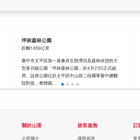
坪林森林公園
距離1.659公里
臺中市太平區第一座兼具生態滯洪及森林休憩的大
型多功能公園「坪林森林公園」於4月21日正式啟
用。該座公園位於太平區中山路二段國軍臺中總醫
院對面，整體園…
關於山富
旅客服務
訂
公司簡介
護照簽證
常