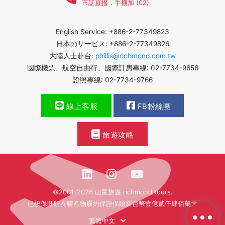
市話直撥，手機加 (02)
English Service: +886-2-77349823
日本のサービス: +886-2-77349826
大陸人士赴台:
phillis@richmond.com.tw
國際機票、航空自由行、國際訂房專線: 02-7734-9656
證照專線: 02-7734-9766
線上客服
FB粉絲團
旅遊攻略
©2001-2026 山富旅遊 richmond tours.
已投保旺旺友聯產物履約保證保險新台幣壹億貳仟肆佰萬元
繁體中文