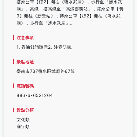
搭乘公車【棕2】開往《鹽水武廟》，步行至『鹽水武
廟』。高鐵：搭高鐵至「高鐵嘉義站」，搭乘公車【黃
9】開往《新營站》，轉乘公車【棕2】開往《鹽水武
廟》，步行至『鹽水武廟』。
注意事項
1. 香油錢請隨意2. 注意防曬
景點地址
臺南市737鹽水區武廟路87號
電話號碼
886-6-6521264
景點分類
文化類
廟宇類