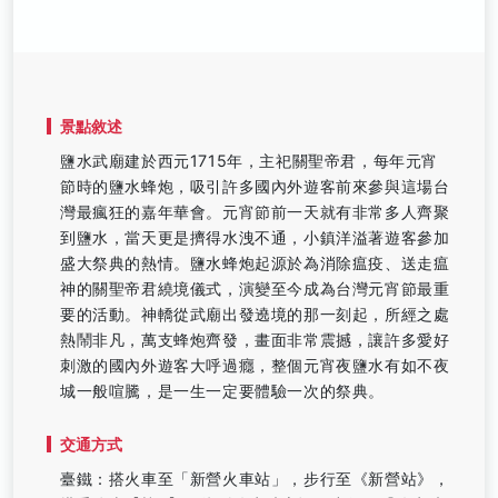
景點敘述
鹽水武廟建於西元1715年，主祀關聖帝君，每年元宵
節時的鹽水蜂炮，吸引許多國內外遊客前來參與這場台
灣最瘋狂的嘉年華會。元宵節前一天就有非常多人齊聚
到鹽水，當天更是擠得水洩不通，小鎮洋溢著遊客參加
盛大祭典的熱情。鹽水蜂炮起源於為消除瘟疫、送走瘟
神的關聖帝君繞境儀式，演變至今成為台灣元宵節最重
要的活動。神轎從武廟出發遶境的那一刻起，所經之處
熱鬧非凡，萬支蜂炮齊發，畫面非常震撼，讓許多愛好
刺激的國內外遊客大呼過癮，整個元宵夜鹽水有如不夜
城一般喧騰，是一生一定要體驗一次的祭典。
交通方式
臺鐵：搭火車至「新營火車站」，步行至《新營站》，