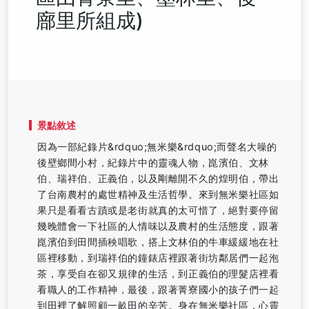
廍里所組成)
景點敘述
因為一部紀錄片&rdquo;無米樂&rdquo;而聲名大噪的
後壁鄉間小村，紀錄片中的靈魂人物，崑濱伯、文林
伯、瑞祥伯、正義伯，以及剛離開不久的煌明伯，帶出
了台南農村的處世精神及生活哲學。來到無米樂社區如
果只是看看古蹟或是老街就真的太可惜了，絕對要停留
幾晚體會一下社區的人情味以及農村的生活態度，跟著
崑濱伯到田間插秧唱歌，搭上文林伯的牛車緩緩地在社
區裡移動，到瑞祥伯的鐘錶店裡跟著街坊鄰居們一起泡
茶，享受自在卻又規律的生活，到正義伯的理髮店裡看
看職人的工作精神，最後，跟著菁寮國小的孩子們一起
到田裡了解照顧一畝田的辛苦。身在無米樂社區，心靈