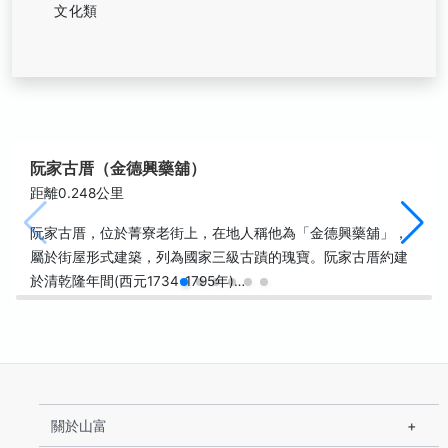
文化類
阮家古厝（金德興藥舖）
距離0.248公里
阮家古厝，位於菁寮老街上，在地人稱他為「金德興藥舖」，
屬於街屋形式建築，列為國家三級古蹟的瑰寶。阮家古厝約建
於清乾隆年間(西元1734-1795年)…
關於山富