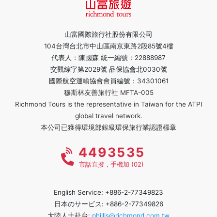
山富國際旅行社股份有限公司
104台灣台北市中山區南京東路2段85號4樓
代表人：陳國森 統一編號：22888987
交觀綜字第2029號 品保協會北0030號
國際航空運輸協會會員編號：34301061
穆斯林友善旅行社 MFTA-005
Richmond Tours is the representative in Taiwan for the ATPI
global travel network.
本公司已獲得環境部銀級環保旅行業認證標章
4493535
市話直撥，手機加 (02)
English Service: +886-2-77349823
日本のサービス: +886-2-77349826
大陸人士赴台:
phillis@richmond.com.tw