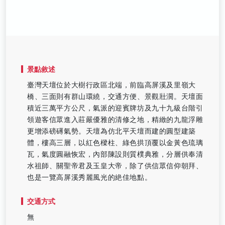
景點敘述
臺灣天壇位於大樹行政區北端，前臨高屏溪及里嶺大
橋、三面則有群山環繞，交通方便、景觀壯濶。天壇面
積近三萬平方公尺，氣派的迎賓牌坊及九十九級台階引
領遊客信眾進入莊嚴優雅的清修之地，精緻的九龍浮雕
更增添磅礡氣勢。天壇為仿北平天壇而建的圓型建築
體，樓高三層，以紅色樑柱、綠色拱頂覆以金黃色琉璃
瓦，氣度圓融恢宏，內部陳設則質樸典雅，分層供奉清
水祖師、關聖帝君及玉皇大帝，除了供信眾信仰朝拜、
也是一覽高屏溪秀麗風光的絶佳地點。
交通方式
無