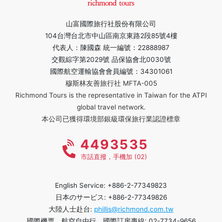
山富國際旅行社股份有限公司
104台灣台北市中山區南京東路2段85號4樓
代表人：陳國森 統一編號：22888987
交觀綜字第2029號 品保協會北0030號
國際航空運輸協會會員編號：34301061
穆斯林友善旅行社 MFTA-005
Richmond Tours is the representative in Taiwan for the ATPI
global travel network.
本公司已獲得環境部銀級環保旅行業認證標章
4493535
市話直撥，手機加 (02)
English Service: +886-2-77349823
日本のサービス: +886-2-77349826
大陸人士赴台:
phillis@richmond.com.tw
國際機票、航空自由行、國際訂房專線: 02-7734-9656