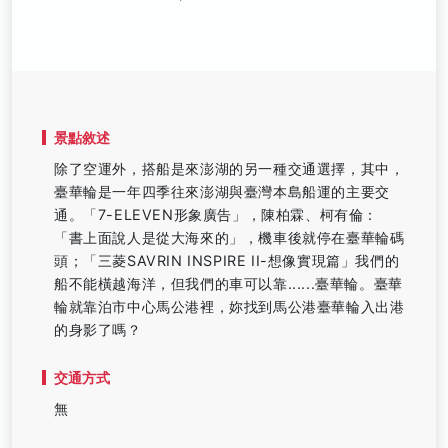
景點敘述
除了空運外，搭船是來澎湖的另一種交通選擇，其中，
臺華輪是一年四季往來澎湖與臺灣本島船運的主要交
通。「7-ELEVEN形象廣告」，陳柏霖、柯有倫：
「書上面說人是從大海來的」，機車後就停在臺華輪碼
頭；「三菱SAVRIN INSPIRE II-想像實現篇」我們的
船不能橫越海洋，但我們的車可以靠......臺華輪。臺華
輪就靠泊市中心馬公港裡，妳找到馬公港臺華輪入出港
的身影了嗎？
交通方式
無