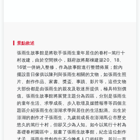
景點敘述
張雨生故事館是將歌手張雨生童年居住的眷村─篤行十
村改建，由於空間狹小，縣府故將鄰棟建築20、18、
16號一併納入整修，作為故事館進行整體佈展；館內
擺設昔日傢俱以陳列與張雨生相關的文物，如張雨生照
片、創作作品、家書、獎盃、事蹟、影片等，這些文物
大部份都是由張雨生的親友及歌迷所提供，極具特別價
值。張雨生故事館將展覽主題分為四區，分別是張雨生
的童年生活、求學成長、步入歌壇及媒體報導等四個主
題區介紹張雨生在澎湖求學與居住的生活點滴。出生於
澎湖的創作才子張雨生，九歲前成長在澎湖馬公市歷史
悠久的篤行十村，但卻又少為人知。如今以篤行十村為
基礎眷村園區中，規畫了張雨生故事館，紀念這位創作
才子。張雨生曾創作出不少膾炙人口的好歌，並以一首