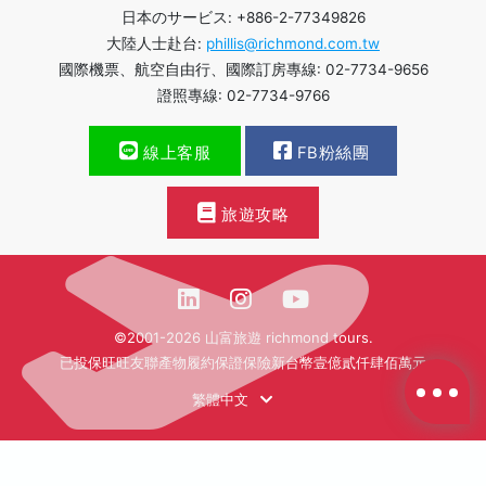
日本のサービス: +886-2-77349826
大陸人士赴台:
phillis@richmond.com.tw
國際機票、航空自由行、國際訂房專線: 02-7734-9656
證照專線: 02-7734-9766
線上客服
FB粉絲團
旅遊攻略
©2001-2026 山富旅遊 richmond tours.
已投保旺旺友聯產物履約保證保險新台幣壹億貳仟肆佰萬元
繁體中文