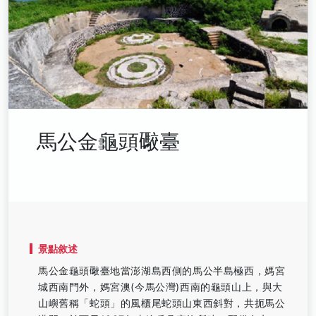
馬公金龜頭礮臺
景點敘述
馬公金龜頭礮臺地當澎湖島西側的馬公半島極西，媽宮
城西南門外，媽宮澳(今馬公灣)西南的龜頭山上，與大
山嶼舊稱「蛇頭」的風櫃尾蛇頭山東西斜對，共扼馬公