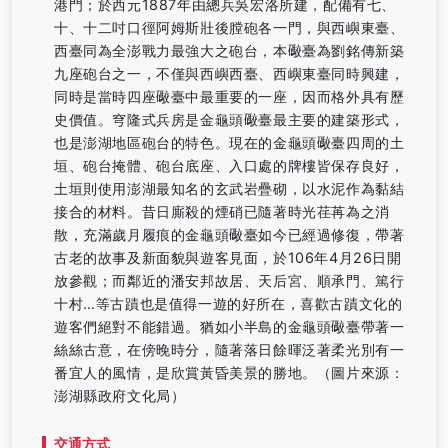
港門；於西元1887年由總兵吳宏洛所建，配備有七、
十、十二吋口徑阿姆斯壯後膛砲各一門，與西嶼東臺、
西臺同為全澎戰力最強大之砲台，本礮臺為劉銘傳新築
九座砲台之一，不僅與西嶼西臺、西嶼東臺同時興建，
同時是當時四座礮臺中最重要的一座，因而格外具有歷
史價值。穹隆式兵房是金龜頭礮臺最主要的建築形式，
也是澎湖地區砲台的特色。現在的金龜頭礮臺四周的土
垣、砲台掩體、砲台底座、入口處的牌樓皆保存良好，
土垣則使用澎湖最知名的玄武岩疊砌，以水泥作為黏結
接合的材料。昔日廝殺的煙硝已隨著時光荏苒為之消
散，充滿歲月履痕的金龜頭礮臺如今已經過修復，帶著
古老的故事及新面貌與遊客見面，於106年4月26日開
放參觀；而鄰近的潘安邦故居、天后宮、順承門、篤行
十村…等古蹟也是值得一遊的好所在，喜歡古蹟文化的
遊客們絕對不能錯過。猶如小半島的金龜頭礮臺帶著一
絲絲古意，在傍晚時分，隨著落日餘暉泛著柔光別有一
番宜人的風情，是欣賞黃昏美景的勝地。（圖片來源：
澎湖縣政府文化局）
交通方式