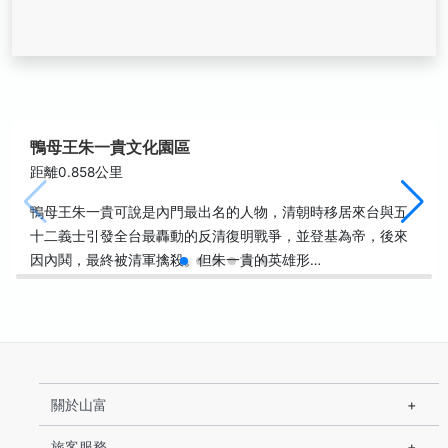
鴨母王朱一貴文化園區
距離0.858公里
鴨母王朱一貴可說是內門最出名的人物，清朝時移居來台與五
十二義士引發全台最轟動的反清復明戰爭，並登基為帝，後來
因內鬨，最終被清軍擒殺。但朱一貴的英雄形…
關於山富
旅客服務