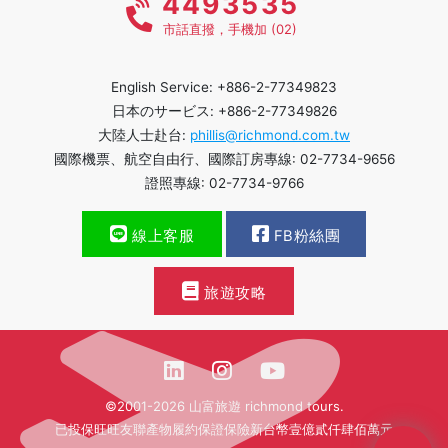
4493535
市話直撥，手機加 (02)
English Service: +886-2-77349823
日本のサービス: +886-2-77349826
大陸人士赴台:
phillis@richmond.com.tw
國際機票、航空自由行、國際訂房專線: 02-7734-9656
證照專線: 02-7734-9766
線上客服
FB粉絲團
旅遊攻略
©2001-2026 山富旅遊 richmond tours.
已投保旺旺友聯產物履約保證保險新台幣壹億貳仟肆佰萬元