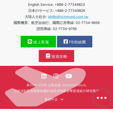
English Service: +886-2-77349823
日本のサービス: +886-2-77349826
大陸人士赴台:
phillis@richmond.com.tw
國際機票、航空自由行、國際訂房專線: 02-7734-9656
證照專線: 02-7734-9766
線上客服
FB粉絲團
旅遊攻略
©2001-2026 山富旅遊 richmond tours.
已投保旺旺友聯產物履約保證保險新台幣壹億貳仟肆佰萬元
繁體中文