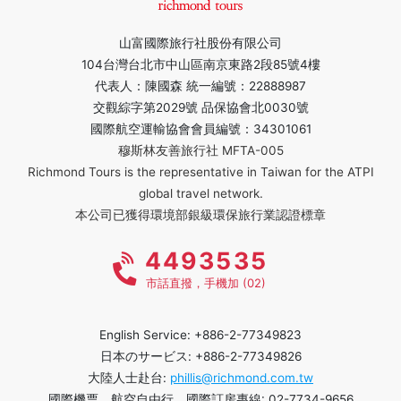
山富國際旅行社股份有限公司
104台灣台北市中山區南京東路2段85號4樓
代表人：陳國森 統一編號：22888987
交觀綜字第2029號 品保協會北0030號
國際航空運輸協會會員編號：34301061
穆斯林友善旅行社 MFTA-005
Richmond Tours is the representative in Taiwan for the ATPI
global travel network.
本公司已獲得環境部銀級環保旅行業認證標章
4493535
市話直撥，手機加 (02)
English Service: +886-2-77349823
日本のサービス: +886-2-77349826
大陸人士赴台:
phillis@richmond.com.tw
國際機票、航空自由行、國際訂房專線: 02-7734-9656