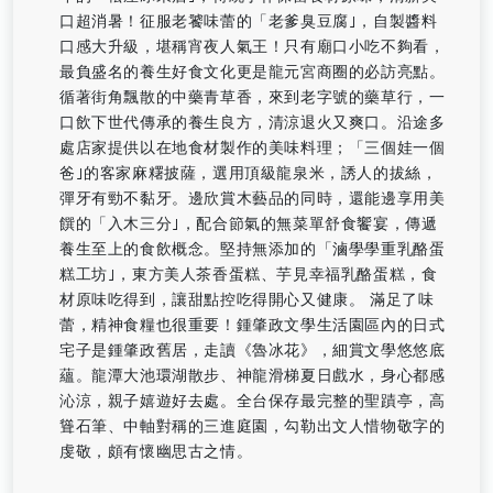
口超消暑！征服老饕味蕾的「老爹臭豆腐｣，自製醬料
口感大升級，堪稱宵夜人氣王！只有廟口小吃不夠看，
最負盛名的養生好食文化更是龍元宮商圈的必訪亮點。
循著街角飄散的中藥青草香，來到老字號的藥草行，一
口飲下世代傳承的養生良方，清涼退火又爽口。沿途多
處店家提供以在地食材製作的美味料理；「三個娃一個
爸｣的客家麻糬披薩，選用頂級龍泉米，誘人的拔絲，
彈牙有勁不黏牙。邊欣賞木藝品的同時，還能邊享用美
饌的「入木三分｣，配合節氣的無菜單舒食饗宴，傳遞
養生至上的食飲概念。堅持無添加的「滷學學重乳酪蛋
糕工坊｣，東方美人茶香蛋糕、芋見幸福乳酪蛋糕，食
材原味吃得到，讓甜點控吃得開心又健康。 滿足了味
蕾，精神食糧也很重要！鍾肇政文學生活園區內的日式
宅子是鍾肇政舊居，走讀《魯冰花》，細賞文學悠悠底
蘊。龍潭大池環湖散步、神龍滑梯夏日戲水，身心都感
沁涼，親子嬉遊好去處。全台保存最完整的聖蹟亭，高
聳石筆、中軸對稱的三進庭園，勾勒出文人惜物敬字的
虔敬，頗有懷幽思古之情。