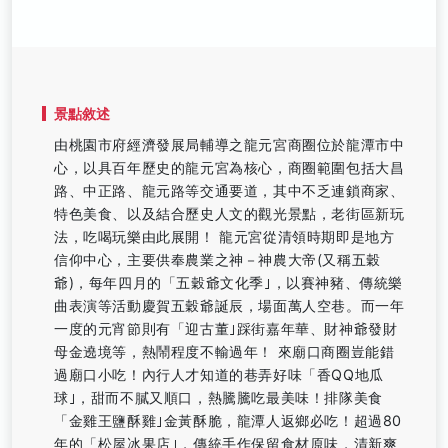
景點敘述
由桃園市府經濟發展局輔導之龍元宮商圈位於龍潭市中
心，以具百年歷史的龍元宮為核心，商圈範圍包括大昌
路、中正路、龍元路等交通要道，其中不乏連鎖商家、
特色美食、以及結合歷史人文的觀光景點，老街區新玩
法，吃喝玩樂由此展開！ 龍元宮從清領時期即是地方
信仰中心，主要供奉農業之神－神農大帝(又稱五穀
爺)，每年四月的「五穀爺文化季｣，以賽神豬、傳統樂
曲表演等活動慶賀五穀爺誕辰，場面萬人空巷。而一年
一度的元宵節則有「迎古董｣踩街嘉年華、財神爺發財
母金遶境等，熱鬧程度不輸過年！ 來廟口商圈豈能錯
過廟口小吃！內行人才知道的巷弄好味「香QQ地瓜
球｣，甜而不膩又順口，熱騰騰吃最美味！排隊美食
「金雞王鹽酥雞｣金黃酥脆，龍潭人返鄉必吃！超過80
年的「松屋冰果店｣，傳統手作保留食材原味，清新爽