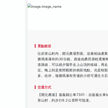
景點敘述
位於茶山村內，開元農場對面。這條柏油產
雅瑪浠瀑布約30分鐘。路途由農田菜畦逐漸
道路線，可以繞夕陽亭走上山頂的稜線，再
近。晚上則是夜間觀察的精彩地點。光是蛙類
多。此外，珈雅瑪瀑布旁邊的小徑可通往大石
交通方式
【開元農場】嘉義縣公車7301：自嘉義火
茶山村，約步行6.2公里即可抵達。