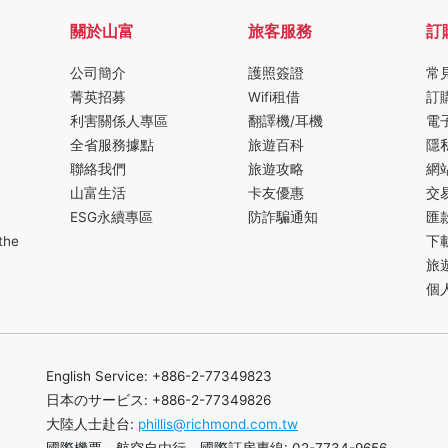
關於山富
旅客服務
訂
公司簡介
護照簽證
常
菁英招募
Wifi租借
訂
利害關係人專區
翻譯機/耳機
電
全省服務據點
旅遊百科
隱
聯絡我們
旅遊攻略
網
山富生活
卡友優惠
交
ESG永續專區
防詐騙通知
匯
the
下
旅
個
English Service: +886-2-77349823
日本のサービス: +886-2-77349826
大陸人士赴台:
phillis@richmond.com.tw