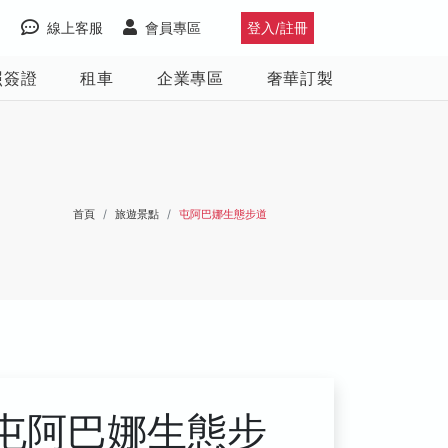
線上客服
會員專區
登入/註冊
照簽證
租車
企業專區
奢華訂製
首頁
旅遊景點
屯阿巴娜生態步道
屯阿巴娜生態步