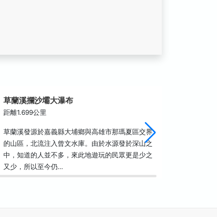
草蘭溪攔沙壩大瀑布
青雲瀑
距離1.699公里
距離2.4
草蘭溪發源於嘉義縣大埔鄉與高雄市那瑪夏區交界
情人瀑布
的山區，北流注入曾文水庫。由於水源發於深山之
布，當地
中，知道的人並不多，來此地遊玩的民眾更是少之
線著名的
又少，所以至今仍…
隨隆隆的