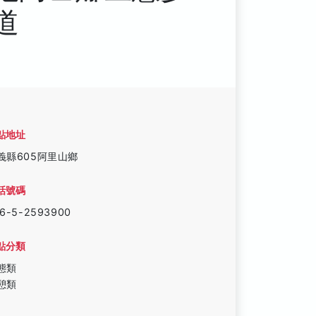
道
點地址
義縣605阿里山鄉
話號碼
6-5-2593900
點分類
態類
憩類