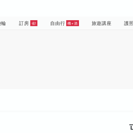
遊輪
訂房
自由行
旅遊講座
護
省!
機+酒