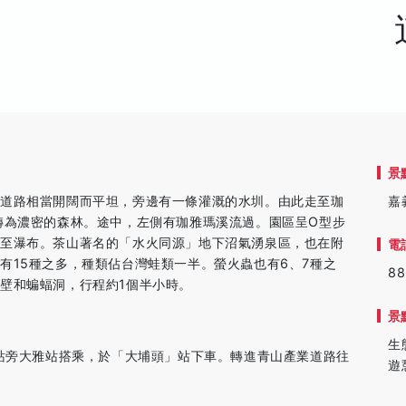
景
業道路相當開闊而平坦，旁邊有一條灌溉的水圳。由此走至珈
嘉
轉為濃密的森林。途中，左側有珈雅瑪溪流過。園區呈O型步
走至瀑布。茶山著名的「水火同源」地下沼氣湧泉區，也在附
電
有15種之多，種類佔台灣蛙類一半。螢火蟲也有6、7種之
88
壁和蝙蝠洞，行程約1個半小時。
景
生
車站旁大雅站搭乘，於「大埔頭」站下車。轉進青山產業道路往
遊