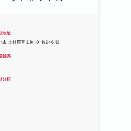
點地址
北市 士林區菁山路101巷246 號
話號碼
點分類