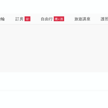
遊輪
訂房
自由行
旅遊講座
護
省!
機+酒