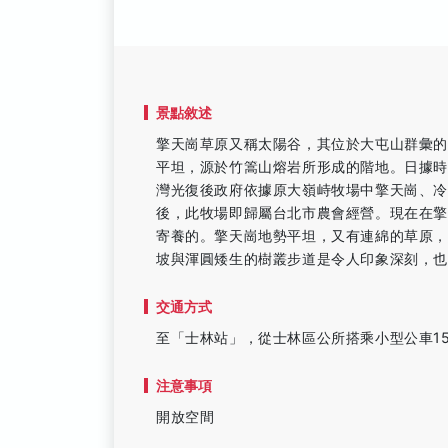
景點敘述
擎天崗草原又稱太陽谷，其位於大屯山群彙
平坦，源於竹篙山熔岩所形成的階地。日據
灣光復後政府依據原大嶺峙牧場中擎天崗、
後，此牧場即歸屬台北市農會經營。現在在
寄養的。擎天崗地勢平坦，又有連綿的草原
坡與渾圓矮生的樹叢步道是令人印象深刻，
交通方式
至「士林站」，從士林區公所搭乘小型公車15
注意事項
開放空間