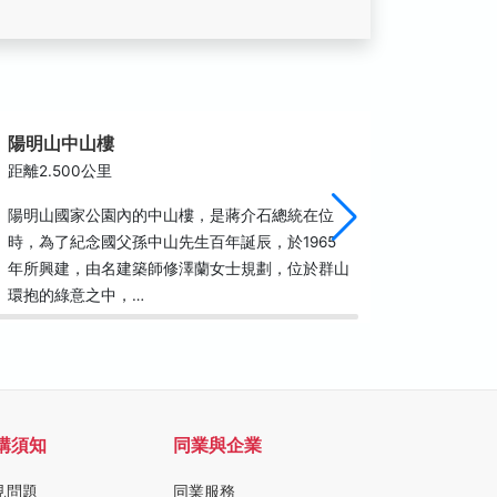
陽明山中山樓
陽明山
距離2.500公里
距離2.9
陽明山國家公園內的中山樓，是蔣介石總統在位
陽明山國
時，為了紀念國父孫中山先生百年誕辰，於1965
園，這裡
年所興建，由名建築師修澤蘭女士規劃，位於群山
保育類動
環抱的綠意之中，…
種鳥類－
購須知
同業與企業
見問題
同業服務