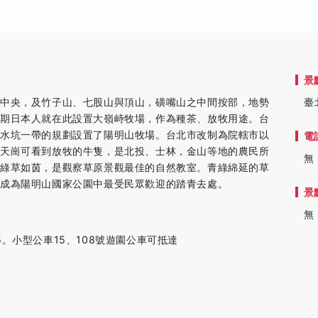
景
的中央，及竹子山、七股山與頂山，磺嘴山之中間按部，地勢
臺
時期日本人就在此設置大嶺峙牧場，作為種茶、放牧用途。台
冷水坑一帶的規劃設置了陽明山牧場。台北市改制為院轄市以
電
擎天崗可看到放牧的牛隻，是北投、士林，金山等地的農民所
無
，綠草如茵，是觀察草原景觀最佳的自然教室。青綠綿延的草
也成為陽明山國家公園中最受民眾歡迎的踏青去處。
景
無
。小型公車15、108號遊園公車可抵達