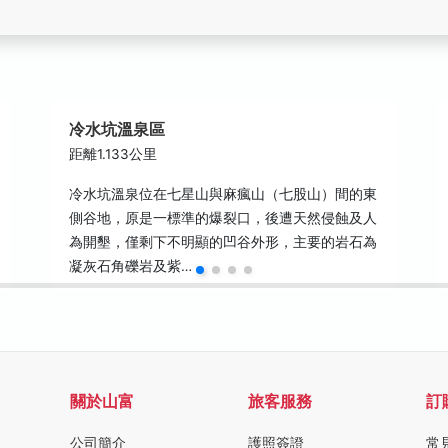
冷水坑溫泉區
距離1.133公里
冷水坑溫泉位在七星山與麻瘋山（七股山）間的東
側谷地，原是一標準的爆裂口，後遭天然侵蝕及人
為開墾，僅剩下不明顯的凹谷外形，主要的岩石為
凝灰石角礫岩及紫…
關於山富
旅客服務
訂
公司簡介
護照簽證
常