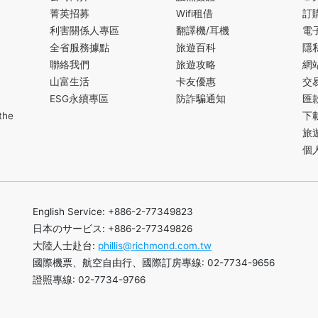
菁英招募
Wifi租借
訂
利害關係人專區
翻譯機/耳機
電
全省服務據點
旅遊百科
隱
聯絡我們
旅遊攻略
網
山富生活
卡友優惠
交
ESG永續專區
防詐騙通知
匯
the
下
旅
個
English Service: +886-2-77349823
日本のサービス: +886-2-77349826
大陸人士赴台:
phillis@richmond.com.tw
國際機票、航空自由行、國際訂房專線: 02-7734-9656
證照專線: 02-7734-9766