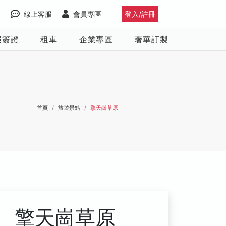
線上客服
會員專區
登入/註冊
照簽證
租車
企業專區
奢華訂製
首頁
旅遊景點
擎天崗草原
擎天崗草原