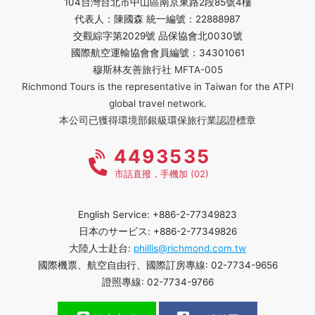
104台灣台北市中山區南京東路2段85號4樓
代表人：陳國森 統一編號：22888987
交觀綜字第2029號 品保協會北0030號
國際航空運輸協會會員編號：34301061
穆斯林友善旅行社 MFTA-005
Richmond Tours is the representative in Taiwan for the ATPI
global travel network.
本公司已獲得環境部銀級環保旅行業認證標章
4493535
市話直撥，手機加 (02)
English Service: +886-2-77349823
日本のサービス: +886-2-77349826
大陸人士赴台:
phillis@richmond.com.tw
國際機票、航空自由行、國際訂房專線: 02-7734-9656
證照專線: 02-7734-9766