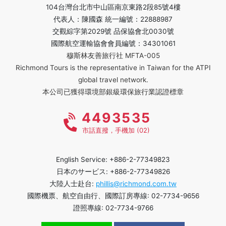
104台灣台北市中山區南京東路2段85號4樓
代表人：陳國森 統一編號：22888987
交觀綜字第2029號 品保協會北0030號
國際航空運輸協會會員編號：34301061
穆斯林友善旅行社 MFTA-005
Richmond Tours is the representative in Taiwan for the ATPI
global travel network.
本公司已獲得環境部銀級環保旅行業認證標章
4493535
市話直撥，手機加 (02)
English Service: +886-2-77349823
日本のサービス: +886-2-77349826
大陸人士赴台:
phillis@richmond.com.tw
國際機票、航空自由行、國際訂房專線: 02-7734-9656
證照專線: 02-7734-9766