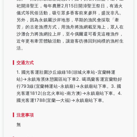
祀開漳聖王，每年農曆2月15日開漳聖王祭日，有過火
儀式等民俗活動，吸引眾多香客前來參拜，盛況非凡。
另外，因為永鎮屬沙岸地形，早期的漁民會採取「牽
罟」的古老漁撈方式，用漁舟將漁網載至海上，眾人在
沙灘合力將漁網拉上岸，至今偶爾還可看見這種漁作，
近年更有牽罟體驗活動，讓遊客彷彿回到純樸的漁村生
活。
交通方式
1. 國光客運壯圍沙丘線綠18(頭城火車站-宜蘭轉運
站)→永鎮海濱休憩園區站下車2. 噶瑪蘭客運宜蘭勁好
行793線(宜蘭轉運站-永鎮廟)→永鎮廟站下車。3. 國
光客運1812(台北火車站-南方澳)→永鎮廟站下車。4.
國光客運1788(宜蘭—大福)→永鎮廟站下車。
注意事項
無