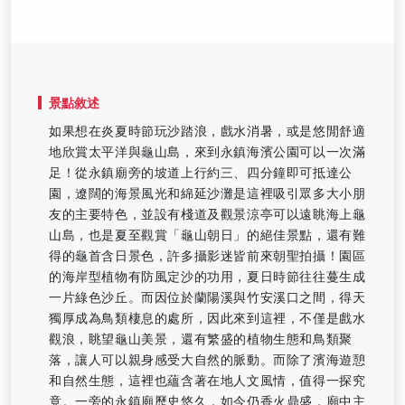
景點敘述
如果想在炎夏時節玩沙踏浪，戲水消暑，或是悠閒舒適
地欣賞太平洋與龜山島，來到永鎮海濱公園可以一次滿
足！從永鎮廟旁的坡道上行約三、四分鐘即可抵達公
園，遼闊的海景風光和綿延沙灘是這裡吸引眾多大小朋
友的主要特色，並設有棧道及觀景涼亭可以遠眺海上龜
山島，也是夏至觀賞「龜山朝日」的絕佳景點，還有難
得的龜首含日景色，許多攝影迷皆前來朝聖拍攝！園區
的海岸型植物有防風定沙的功用，夏日時節往往蔓生成
一片綠色沙丘。而因位於蘭陽溪與竹安溪口之間，得天
獨厚成為鳥類棲息的處所，因此來到這裡，不僅是戲水
觀浪，眺望龜山美景，還有繁盛的植物生態和鳥類聚
落，讓人可以親身感受大自然的脈動。而除了濱海遊憩
和自然生態，這裡也蘊含著在地人文風情，值得一探究
竟。一旁的永鎮廟歷史悠久，如今仍香火鼎盛，廟中主