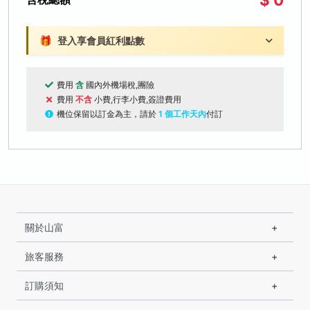
🎁
登入享會員紅利點數
費用
含
國內外機場稅,團險
費用
不含
小費,行李小費,簽證費用
機位保留以訂金為主，請於
1 個工作天內
付訂
關於山富
旅客服務
訂購須知