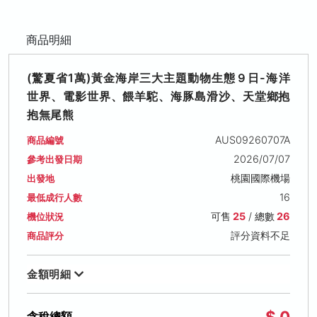
商品明細
(驚夏省1萬)黃金海岸三大主題動物生態９日-海洋
世界、電影世界、餵羊駝、海豚島滑沙、天堂鄉抱
抱無尾熊
AUS09260707A
商品編號
2026/07/07
參考出發日期
桃園國際機場
出發地
16
最低成行人數
可售
25
/ 總數
26
機位狀況
評分資料不足
商品評分
金額明細
$ 0
含稅總額