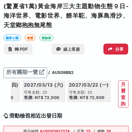
(驚夏省1萬)黃金海岸三大主題動物生態９日-
海洋世界、電影世界、餵羊駝、海豚島滑沙、
天堂鄉抱抱無尾熊
國家公園
賞螢
賞鯨豚
轉 PDF
線上客服
分享
所有團期一覽
/
AUS09BB2
月
/04 (四)
2027/03/13 (六)
2027/03/22 (一)
曆
5
可售名額: 25
可售名額: 25
查
72,900
售價: NT$ 72,900
售價: NT$ 72,900
詢
滑動檢視相近出發日期
商品編號
AUS09260707A
/
可售
25
/
總數
26