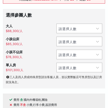
選擇參團人數
大人
$88,300/人
小孩佔床
$85,300/人
小孩不佔床
$78,300/人
單人房
$101,300/人
三人及四人房或特殊房型請洽客服人員，並以實際飯店可售房型以及訂房
狀況為主。
費用
含
國內外機場稅,團險
費用
不含
小費,行李小費,簽證費用