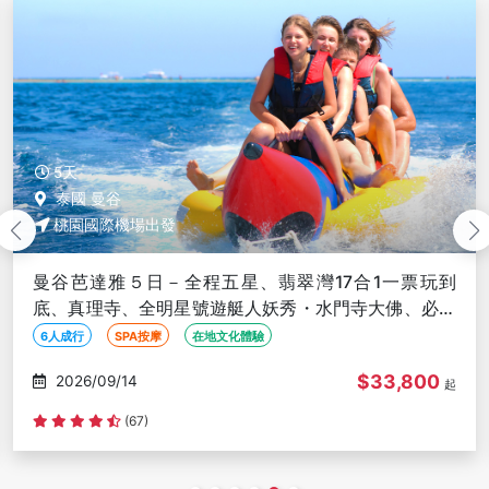
5天
泰國 曼谷
桃園國際機場出發
曼谷芭達雅５日－全程五星、翡翠灣17合1一票玩到
底、真理寺、全明星號遊艇人妖秀・水門寺大佛、必比
登美食、無購物、６人成行
6人成行
SPA按摩
在地文化體驗
$33,800
2026/09/15
起
(67)