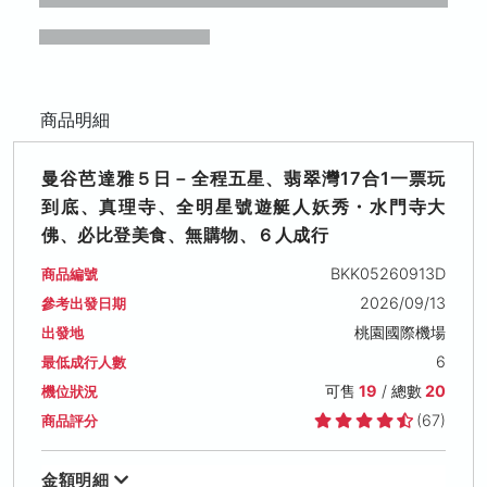
商品明細
曼谷芭達雅５日－全程五星、翡翠灣17合1一票玩
到底、真理寺、全明星號遊艇人妖秀・水門寺大
佛、必比登美食、無購物、６人成行
BKK05260913D
商品編號
2026/09/13
參考出發日期
桃園國際機場
出發地
6
最低成行人數
可售
19
/ 總數
20
機位狀況
(67)
商品評分
金額明細