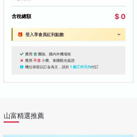
$ 0
含稅總額
🎁
登入享會員紅利點數
費用
含
團險、國內外機場稅
費用
不含
小費、泰國觀光簽證
機位保留以訂金為主，請於
1 個工作天內
付訂
山富精選推薦