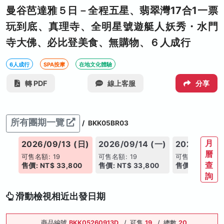
曼谷芭達雅５日－全程五星、翡翠灣17合1一票
玩到底、真理寺、全明星號遊艇人妖秀・水門
寺大佛、必比登美食、無購物、６人成行
6人成行
SPA按摩
在地文化體驗
轉 PDF
線上客服
分享
所有團期一覽
/
BKK05BR03
月
(六)
2026/09/13 (日)
2026/09/14 (一)
2026/09/15
曆
可售名額: 19
可售名額: 19
可售名額: 19
查
00
售價: NT$ 33,800
售價: NT$ 33,800
售價: NT$ 33,
詢
滑動檢視相近出發日期
商品編號
BKK05260913D
/
可售
19
/
總數
20