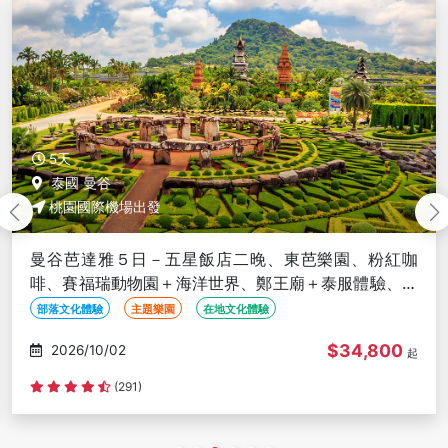
5天
泰國 曼谷
桃園國際機場出發
曼谷芭達雅５日－五星飯店二晚、東芭樂園、粉紅咖
啡、賽福瑞動物園＋海洋世界、鄭王廟＋泰服體驗、泰
式按摩、夜遊湄南河、無購物
部落文化體驗
主題樂園
在地文化體驗
$34,800
2026/10/02
起
(291)