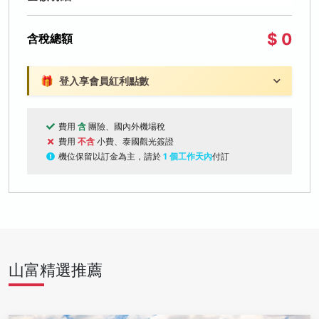
$ 0
含稅總額
🎁
登入享會員紅利點數
費用
含
團險、國內外機場稅
費用
不含
小費、泰國觀光簽證
機位保留以訂金為主，請於
1 個工作天內
付訂
山富精選推薦