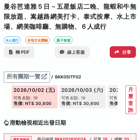
曼谷芭達雅５日－五星飯店二晚、龍蝦和牛無
限放題、嵩越路網美打卡、泰式按摩、水上市
場、網美咖啡廳、無購物、６人成行
6人成行
在地文化體驗
親子旅遊
轉 PDF
線上客服
分享
所有團期一覽
/
BKK05ITF02
月
(四)
2026/10/02 (五)
2026/10/03 (六)
2026/10/04
曆
可售名額: 19
可售名額: 19
可售名額: 19
查
00
售價: NT$ 30,800
售價: NT$ 30,800
售價: NT$ 29,
詢
滑動檢視相近出發日期
商品編號
BKK05261002A
/
可售
19
/
總數
20
需客服確認