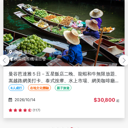
5天
泰國 曼谷
桃園國際機場出發
曼谷芭達雅５日－五星飯店二晚、龍蝦和牛無限放題、
嵩越路網美打卡、泰式按摩、水上市場、網美咖啡廳、
無購物、６人成行
6人成行
在地文化體驗
親子旅遊
$30,800
2026/10/15
起
(117)