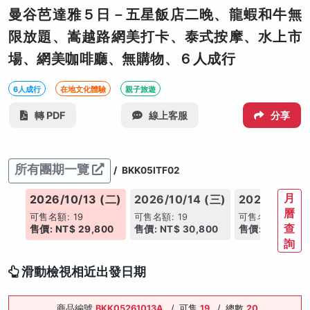
曼谷芭達雅５日－五星飯店二晚、龍蝦和牛無
限放題、嵩越路網美打卡、泰式按摩、水上市
場、網美咖啡廳、無購物、６人成行
6人成行
在地文化體驗
親子旅遊
轉 PDF
線上客服
分享
所有團期一覽
/
BKK05ITF02
月
(一)
2026/10/13 (二)
2026/10/14 (三)
2026/10/15
曆
可售名額: 19
可售名額: 19
可售名額: 19
查
00
售價: NT$ 29,800
售價: NT$ 30,800
售價: NT$ 30,
詢
滑動檢視相近出發日期
商品編號
BKK05261013A
/
可售
19
/
總數
20