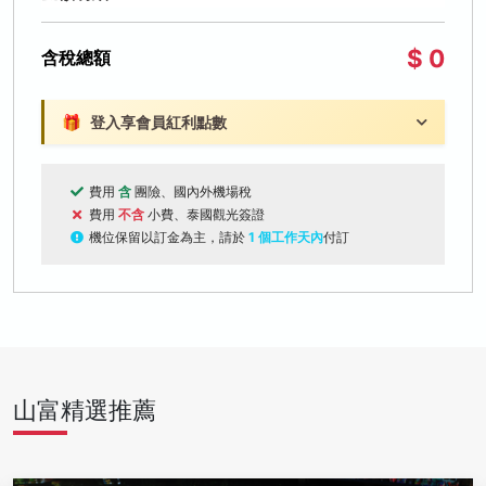
$ 0
含稅總額
🎁
登入享會員紅利點數
費用
含
團險、國內外機場稅
費用
不含
小費、泰國觀光簽證
機位保留以訂金為主，請於
1 個工作天內
付訂
山富精選推薦