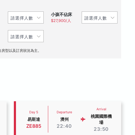
小孩不佔床
$27,900/人
售房型以及訂房狀況為主。
Arrival
Day 5
Departure
桃園國際機
易斯達
濟州
場
ZE885
22:40
23:50