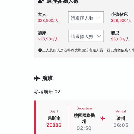
選擇參團人數
大人
小孩佔床
$28,900/人
$28,900/人
加床
嬰兒
$28,900/人
$6,000/人
三人及四人房或特殊房型請洽客服人員，並以實際飯店可
航班
參考航班 02
Departure
Day 1
Arrival
桃園國際機
易斯達
濟州
場
ZE886
06:05
02:50