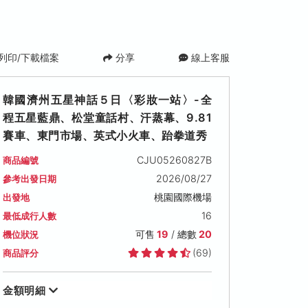
列印/下載檔案
分享
線上客服
韓國濟州五星神話５日〈彩妝一站〉-全
程五星藍鼎、松堂童話村、汗蒸幕、9.81
賽車、東門市場、英式小火車、跆拳道秀
CJU05260827B
商品編號
2026/08/27
參考出發日期
桃園國際機場
出發地
五)
2026/09/06 (日)
2026/09/07 (一)
2026/09/
16
最低成行人數
可售名額: 19
可售名額: 19
可售名額: 19
可售
19
/ 總數
20
機位狀況
售價: NT$ 26,900
售價: NT$ 26,900
售價: NT$ 27
(69)
商品評分
金額明細