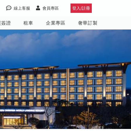
線上客服
會員專區
登入/註冊
照簽證
租車
企業專區
奢華訂製