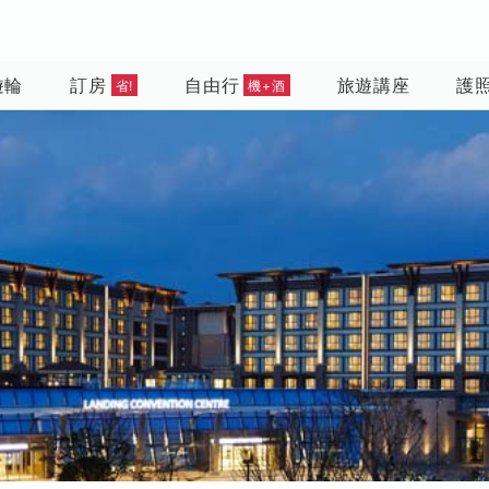
遊輪
訂房
自由行
旅遊講座
護
省!
機+酒