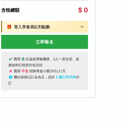
$ 0
含稅總額
🎁
登入享會員紅利點數
立即報名
費用
含
往返經濟艙機票、2人一室住宿、旅
責險和行程所列包項目
費用
不含
領隊導遊小費300/人/天
機位保留以訂金為主，請於
2 個工作天內
付
訂