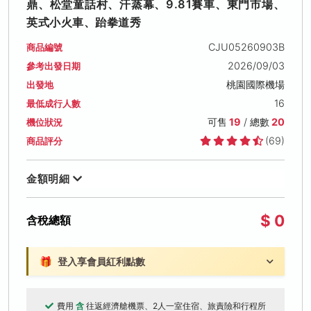
鼎、松堂童話村、汗蒸幕、9.81賽車、東門市場、
英式小火車、跆拳道秀
CJU05260903B
商品編號
2026/09/03
參考出發日期
桃園國際機場
出發地
16
最低成行人數
可售
19
/ 總數
20
機位狀況
(69)
商品評分
金額明細
$ 0
含稅總額
🎁
登入享會員紅利點數
費用
含
往返經濟艙機票、2人一室住宿、旅責險和行程所