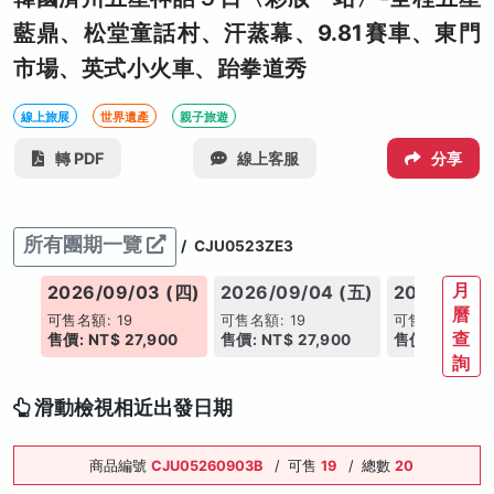
藍鼎、松堂童話村、汗蒸幕、9.81賽車、東門
市場、英式小火車、跆拳道秀
線上旅展
世界遺產
親子旅遊
轉 PDF
線上客服
分享
所有團期一覽
/
CJU0523ZE3
月
(一)
2026/09/03 (四)
2026/09/04 (五)
2026/09/0
曆
可售名額: 19
可售名額: 19
可售名額: 19
查
0
售價: NT$ 27,900
售價: NT$ 27,900
售價: NT$ 26
詢
滑動檢視相近出發日期
商品編號
CJU05260903B
/
可售
19
/
總數
20