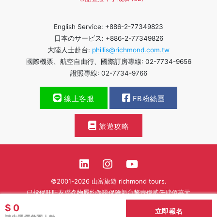
English Service: +886-2-77349823
日本のサービス: +886-2-77349826
大陸人士赴台:
phillis@richmond.com.tw
國際機票、航空自由行、國際訂房專線: 02-7734-9656
證照專線: 02-7734-9766
線上客服
FB粉絲團
旅遊攻略
©2001-2026 山富旅遊 richmond tours.
已投保旺旺友聯產物履約保證保險新台幣壹億貳仟肆佰萬元
$ 0
繁體中文
立即報名