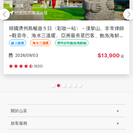
韓國
桃園國際機場出發
韓國濟州島暢遊５日〈彩妝一站〉－漢拏山、非常律師
~觀音寺、海水三溫暖、亞洲最夯星巴客、鮑魚海鮮美
食
線上旅展
海水三溫暖
濟州必吃鮑魚海鮮鍋
$13,900
2026/09/03
起
(620)
關於山富
旅客服務