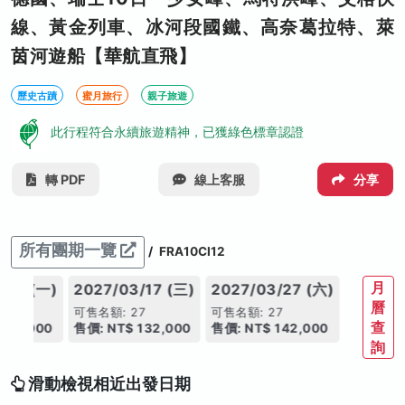
線、黃金列車、冰河段國鐵、高奈葛拉特、萊
茵河遊船【華航直飛】
歷史古蹟
蜜月旅行
親子旅遊
此行程符合永續旅遊精神，已獲綠色標章認證
轉 PDF
線上客服
分享
所有團期一覽
/
FRA10CI12
月
/01 (一)
2027/03/17 (三)
2027/03/27 (六)
曆
7
可售名額: 27
可售名額: 27
查
135,000
售價: NT$ 132,000
售價: NT$ 142,000
詢
滑動檢視相近出發日期