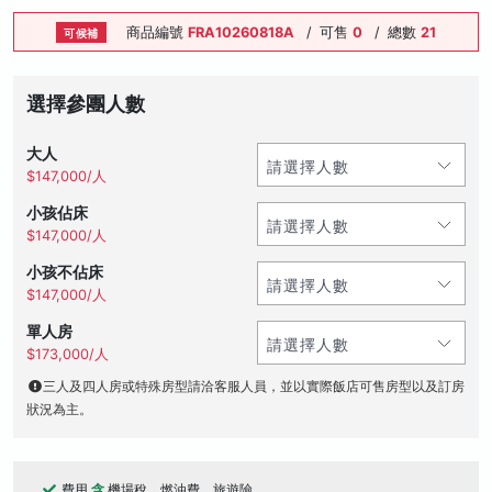
商品編號
FRA10260818A
/
可售
0
/
總數
21
可候補
選擇參團人數
大人
$147,000/人
小孩佔床
$147,000/人
小孩不佔床
$147,000/人
單人房
$173,000/人
三人及四人房或特殊房型請洽客服人員，並以實際飯店可售房型以及訂房
狀況為主。
費用
含
機場稅、燃油費、旅遊險