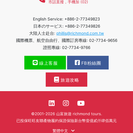
市話直撥，手機加 (02)
English Service: +886-2-77349823
日本のサービス: +886-2-77349826
大陸人士赴台:
phillis@richmond.com.tw
國際機票、航空自由行、國際訂房專線: 02-7734-9656
證照專線: 02-7734-9766
線上客服
FB粉絲團
旅遊攻略
©2001-2026 山富旅遊 richmond tours.
已投保旺旺友聯產物履約保證保險新台幣壹億貳仟肆佰萬元
繁體中文