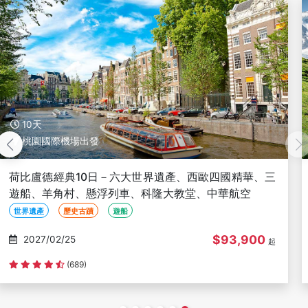
10天
桃園國際機場出發
德國、瑞士10日－少女峰、馬特洪峰、艾格快線、黃金
列車、冰河段國鐵、高奈葛拉特、萊茵河遊船【華航直
飛】
歷史古蹟
蜜月旅行
親子旅遊
$135,000
2027/03/01
起
(701)