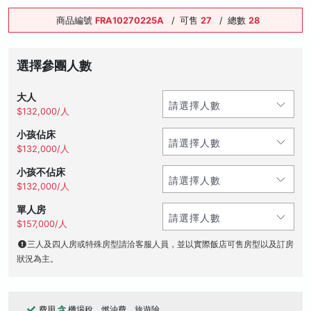
商品編號
FRA10270225A
/
可售
27
/
總數
28
選擇參團人數
大人
$132,000/人
小孩佔床
$132,000/人
小孩不佔床
$132,000/人
單人房
$157,000/人
三人及四人房或特殊房型請洽客服人員，並以實際飯店可售房型以及訂房
狀況為主。
費用
含
機場稅、燃油費、旅遊險