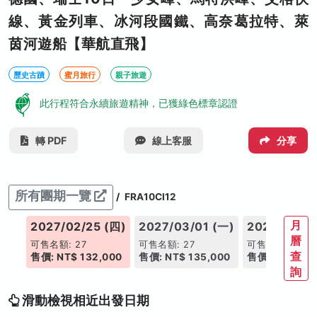
線、黃金列車、冰河段國鐵、高奈葛拉特、萊
茵河遊船【華航直飛】
歷史古蹟
蜜月旅行
親子旅遊
此行程符合永續旅遊精神，已獲綠色標章認證
轉 PDF
線上客服
分享
所有團期一覽
/
FRA10CI12
月
(三)
2027/02/25 (四)
2027/03/01 (一)
2027/03/17
曆
可售名額: 27
可售名額: 27
可售名額: 27
查
000
售價: NT$ 132,000
售價: NT$ 135,000
售價: NT$ 132
詢
滑動檢視相近出發日期