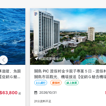
5天
關島
桃園國際機場出發
關島 PIC 渡假村金卡親子專案５日－渡假村一泊三食、
關島市區觀光、機場接送【促銷Ｇ艙含機場稅、２人成
行】
2人成行
渡假村
線上旅展
$50,800
2026/10/31
起
評分資料不足