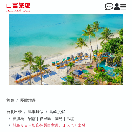
首頁
團體旅遊
台北出發
島嶼度假
島嶼度假
長灘島｜宿霧｜峇里島｜關島｜帛琉
關島５日－飯店任選自主遊、１人也可出發