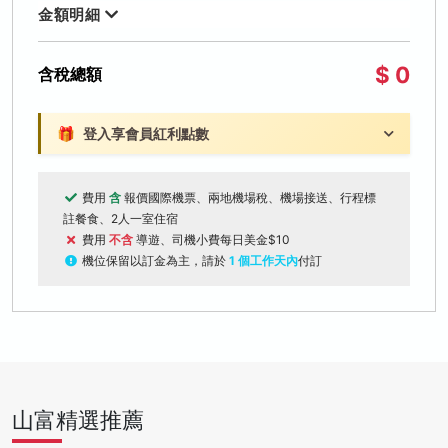
金額明細
$ 0
含稅總額
🎁
登入享會員紅利點數
費用
含
報價國際機票、兩地機場稅、機場接送、行程標
註餐食、2人一室住宿
費用
不含
導遊、司機小費每日美金$10
機位保留以訂金為主，請於
1 個工作天內
付訂
山富精選推薦