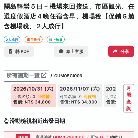
關島輕鬆５日－機場來回接送、市區觀光、任
選度假酒店４晚住宿含早、機場稅【促銷Ｇ艙
含機場稅、２人成行】
2人成行
蜜月旅行
線上旅展
轉 PDF
線上客服
分享
所有團期一覽
/
GUM05CI006
月
(六)
2026/10/31 (六)
2026/11/07 (六)
2026/11/14 
曆
補
可售名額: 0
可候補
可售名額: 0
可候補
可售名額: 0
可
查
00
售價: NT$ 34,800
售價: NT$ 34,800
售價: NT$ 34,
詢
滑動檢視相近出發日期
商品編號
GUM05261031F
/
可售
0
/
總數
0
可候補