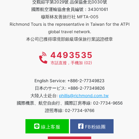
交觀綜字第2029號 品保協會北0030號
國際航空運輸協會會員編號：34301061
穆斯林友善旅行社 MFTA-005
Richmond Tours is the representative in Taiwan for the ATPI
global travel network.
本公司已獲得環境部銀級環保旅行業認證標章
4493535
市話直撥，手機加 (02)
English Service: +886-2-77349823
日本のサービス: +886-2-77349826
大陸人士赴台:
phillis@richmond.com.tw
國際機票、航空自由行、國際訂房專線: 02-7734-9656
證照專線: 02-7734-9766
線上客服
FB粉絲團