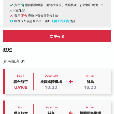
費用
含
報價國際機票、兩地機場稅、機場接送、行程標註餐食、2
人一室住宿
費用
不含
導遊小費每日美金$10
機位保留以訂金為主，請於
1 個工作天內
付訂
立即報名
航班
參考航班 01
Day 1
Departure
Arrival
聯合航空
桃園國際機場
關島
UA166
10:30
16:20
Day 5
Departure
Arrival
聯合航空
關島
桃園國際機場