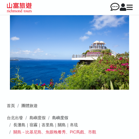
首頁
團體旅遊
台北出發
島嶼度假
島嶼度假
長灘島｜宿霧｜峇里島｜關島｜帛琉
關島－比基尼島、魚眼晚餐秀、PIC馬戲、市觀