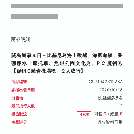
商品明細
關島樂享４日－比基尼島海上鞦韆、海豚遊蹤、香
蕉船水上摩托車、魚眼公園文化秀、PIC 魔術秀
【促銷Ｇ艙含機場稅、２人成行】
GUM04261028A
商品編號
2026/10/28
參考出發日期
桃園國際機場
出發地
2
最低成行人數
可售
0
/ 總數
0
機位狀況
可候補
評分資料不足
商品評分