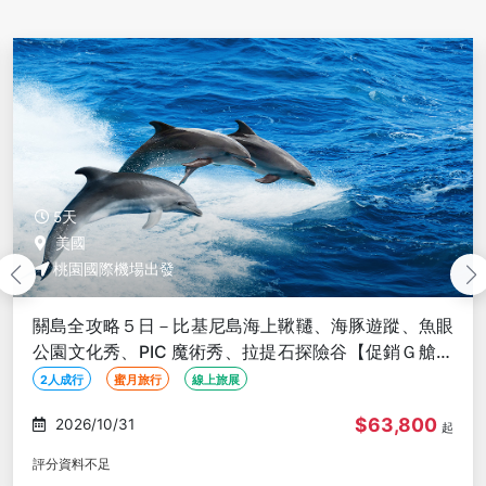
5天
美國
桃園國際機場出發
關島輕鬆５日－機場來回接送、市區觀光、任選度假酒
店４晚住宿含早、機場稅【促銷Ｇ艙含機場稅、２人成
行】
2人成行
蜜月旅行
線上旅展
$34,800
2026/10/31
起
評分資料不足