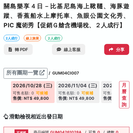
關島樂享４日－比基尼島海上鞦韆、海豚遊
蹤、香蕉船水上摩托車、魚眼公園文化秀、
PIC 魔術秀【促銷Ｇ艙含機場稅、２人成行】
2人成行
線上旅展
２人成行
轉 PDF
線上客服
分享
所有團期一覽
/
GUM04CI007
月
(三)
2026/10/28 (三)
2026/11/04 (三)
2026/11/11 
曆
補
可售名額: 0
可候補
可售名額: 0
可候補
可售名額: 0
可
查
00
售價: NT$ 49,800
售價: NT$ 49,800
售價: NT$ 49,
詢
滑動檢視相近出發日期
商品編號
GUM04261028A
/
可售
0
/
總數
0
可候補