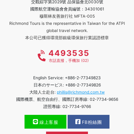
交觀綜字第2029號 品保協會北0030號
國際航空運輸協會會員編號：34301061
穆斯林友善旅行社 MFTA-005
Richmond Tours is the representative in Taiwan for the ATPI
global travel network.
本公司已獲得環境部銀級環保旅行業認證標章
4493535
市話直撥，手機加 (02)
English Service: +886-2-77349823
日本のサービス: +886-2-77349826
大陸人士赴台:
phillis@richmond.com.tw
國際機票、航空自由行、國際訂房專線: 02-7734-9656
證照專線: 02-7734-9766
線上客服
FB粉絲團