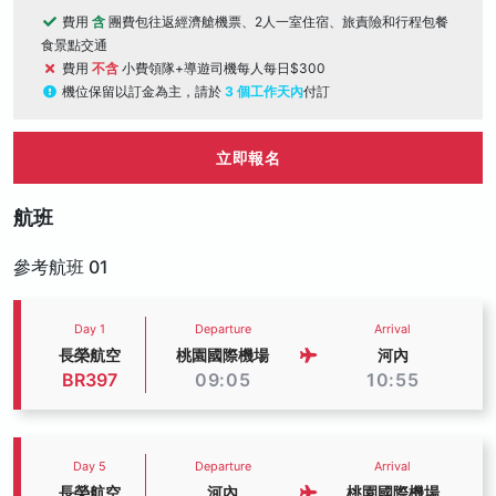
費用
含
團費包往返經濟艙機票、2人一室住宿、旅責險和行程包餐
食景點交通
費用
不含
小費領隊+導遊司機每人每日$300
機位保留以訂金為主，請於
3 個工作天內
付訂
立即報名
航班
參考航班 01
Day 1
Departure
Arrival
長榮航空
桃園國際機場
河內
BR397
09:05
10:55
Day 5
Departure
Arrival
長榮航空
河內
桃園國際機場