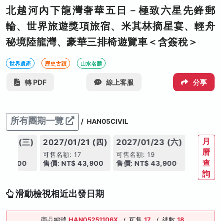
北越河內下龍灣奢華五日－極致六星先鋒郵
輪、世界旅遊獎項旅宿、米其林摘星宴、輕舟
秘境陸龍灣、豪華三排椅遊覽車＜含簽稅＞
世界遺產
歷史古蹟
山水名勝
轉 PDF
線上客服
分享
所有團期一覽
/
HAN05CIVIL
月
1/20 (三)
2027/01/21 (四)
2027/01/23 (六)
曆
19
可售名額: 17
可售名額: 19
查
 41,900
售價: NT$ 43,900
售價: NT$ 43,900
詢
滑動檢視相近出發日期
商品編號
HAN05251106X
/
可售
17
/
總數
18