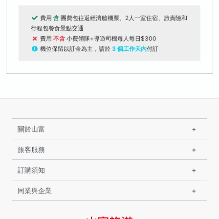
費用
含
團費包往返經濟艙機票、2人一室住宿、旅責險和
行程包餐食景點交通
費用
不含
小費領隊+導遊司機每人每日$300
機位保留以訂金為主，請於
3 個工作天內
付訂
關於山富
旅客服務
訂購須知
同業與企業