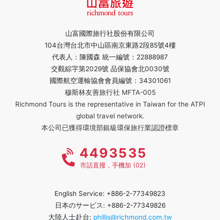
山富國際旅行社股份有限公司
104台灣台北市中山區南京東路2段85號4樓
代表人：陳國森 統一編號：22888987
交觀綜字第2029號 品保協會北0030號
國際航空運輸協會會員編號：34301061
穆斯林友善旅行社 MFTA-005
Richmond Tours is the representative in Taiwan for the ATPI
global travel network.
本公司已獲得環境部銀級環保旅行業認證標章
4493535
市話直撥，手機加 (02)
English Service: +886-2-77349823
日本のサービス: +886-2-77349826
大陸人士赴台:
phillis@richmond.com.tw