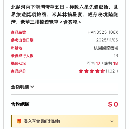
北越河內下龍灣奢華五日－極致六星先鋒郵輪、世
界旅遊獎項旅宿、米其林摘星宴、輕舟秘境陸龍
灣、豪華三排椅遊覽車＜含簽稅＞
HAN05251106X
商品編號
2025/11/06
參考出發日期
桃園國際機場
出發地
16
最低成行人數
可售
17
/ 總數
18
機位狀況
(1,021)
商品評分
金額明細
$ 0
含稅總額
🎁
登入享會員紅利點數