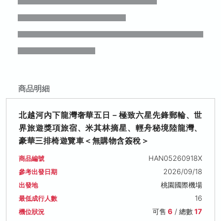
商品明細
北越河內下龍灣奢華五日－極致六星先鋒郵輪、世
界旅遊獎項旅宿、米其林摘星、輕舟秘境陸龍灣、
豪華三排椅遊覽車＜無購物含簽稅＞
HAN05260918X
商品編號
2026/09/18
參考出發日期
桃園國際機場
出發地
16
最低成行人數
可售
6
/ 總數
17
機位狀況