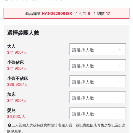
商品編號
HAN05260918X
/
可售
6
/
總數
17
選擇參團人數
大人
$41,900/人
小孩佔床
$41,900/人
小孩不佔床
$39,900/人
加床
$41,900/人
嬰兒
$6,000/人
三人及四人房或特殊房型請洽客服人員，並以實際飯店可售房型以及訂房
狀況為主。