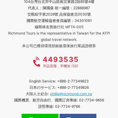
104台灣台北市中山區南京東路2段85號4樓
代表人：陳國森 統一編號：22888987
交觀綜字第2029號 品保協會北0030號
國際航空運輸協會會員編號：34301061
穆斯林友善旅行社 MFTA-005
Richmond Tours is the representative in Taiwan for the ATPI
global travel network.
本公司已獲得環境部銀級環保旅行業認證標章
4493535
市話直撥，手機加 (02)
English Service: +886-2-77349823
日本のサービス: +886-2-77349826
大陸人士赴台:
phillis@richmond.com.tw
國際機票、航空自由行、國際訂房專線: 02-7734-9656
證照專線: 02-7734-9766