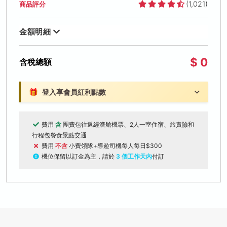
(1,021)
商品評分
金額明細
$ 0
含稅總額
🎁
登入享會員紅利點數
費用
含
團費包往返經濟艙機票、2人一室住宿、旅責險和
行程包餐食景點交通
費用
不含
小費領隊+導遊司機每人每日$300
機位保留以訂金為主，請於
3 個工作天內
付訂