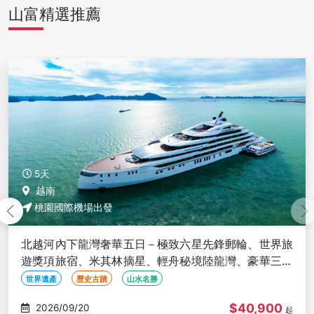
山富精選推薦
5天
越南
桃園國際機場出發
北越河內下龍灣奢華五日－極致六星先鋒郵輪、世界旅
遊獎項旅宿、米其林摘星、輕舟秘境陸龍灣、豪華三排
椅遊覽車＜限時優惠團＞
世界遺產
歷史古蹟
山水名勝
$40,900
2026/09/20
起