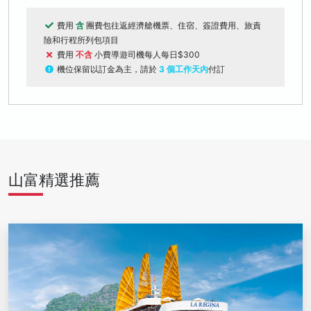
費用
含
團費包往返經濟艙機票、住宿、簽證費用、旅責
險和行程所列包項目
費用
不含
小費導遊司機每人每日$300
機位保留以訂金為主，請於
3 個工作天內
付訂
山富精選推薦