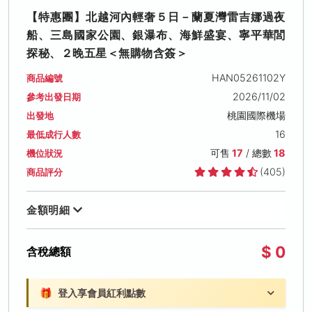
【特惠團】北越河內輕奢５日－蘭夏灣雷吉娜過夜
船、三島國家公園、銀瀑布、海鮮盛宴、寧平華閭
探秘、２晚五星＜無購物含簽＞
HAN05261102Y
商品編號
2026/11/02
參考出發日期
桃園國際機場
出發地
16
最低成行人數
可售
17
/ 總數
18
機位狀況
(405)
商品評分
金額明細
$ 0
含稅總額
🎁
登入享會員紅利點數