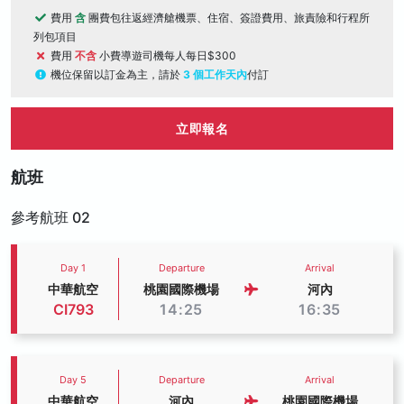
費用
含
團費包往返經濟艙機票、住宿、簽證費用、旅責險和行程所
列包項目
費用
不含
小費導遊司機每人每日$300
機位保留以訂金為主，請於
3 個工作天內
付訂
立即報名
航班
參考航班 02
Day 1
Departure
Arrival
中華航空
桃園國際機場
河內
CI793
14:25
16:35
Day 5
Departure
Arrival
中華航空
河內
桃園國際機場