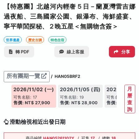
【特惠團】北越河內輕奢５日－蘭夏灣雷吉娜
過夜船、三島國家公園、銀瀑布、海鮮盛宴、
寧平華閭探秘、２晚五星＜無購物含簽＞
世界遺產
歷史古蹟
特色住宿
轉 PDF
線上客服
分享
所有團期一覽
/
HAN05BRF2
月
(五)
2026/11/02 (一)
2026/11/05 (四)
2026/11/07 
曆
補
可售名額: 17
可售名額: 19
可售名額: 17
查
00
售價: NT$ 27,900
售價: NT$ 28,900
售價: NT$ 28,9
詢
滑動檢視相近出發日期
商品編號
HAN05261102Y
/
可售
17
/
總數
18