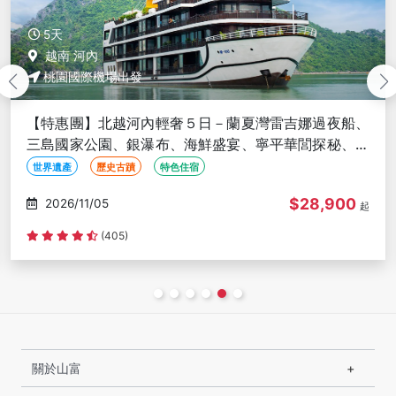
5天
越南 河內
桃園國際機場出發
特惠團】北越河內輕奢５日－蘭夏灣雷吉娜過夜船、
北
島國家公園、銀瀑布、海鮮盛宴、寧平華閭探秘、２
安
五星＜無購物含簽＞
酒
界遺產
歷史古蹟
特色住宿
世
$28,900
2026/11/05
起
(405)
關於山富