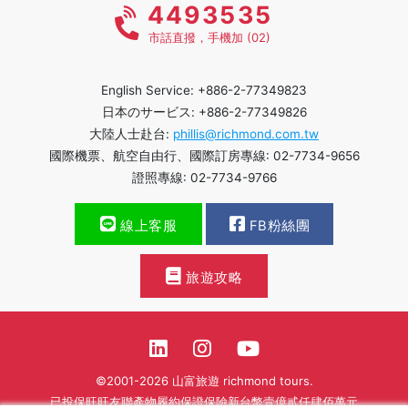
4493535
市話直撥，手機加 (02)
English Service: +886-2-77349823
日本のサービス: +886-2-77349826
大陸人士赴台:
phillis@richmond.com.tw
國際機票、航空自由行、國際訂房專線: 02-7734-9656
證照專線: 02-7734-9766
線上客服
FB粉絲團
旅遊攻略
©2001-2026 山富旅遊 richmond tours.
已投保旺旺友聯產物履約保證保險新台幣壹億貳仟肆佰萬元