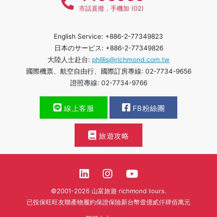
市話直撥，手機加 (02)
English Service: +886-2-77349823
日本のサービス: +886-2-77349826
大陸人士赴台:
phillis@richmond.com.tw
國際機票、航空自由行、國際訂房專線: 02-7734-9656
證照專線: 02-7734-9766
線上客服
FB粉絲團
旅遊攻略
©2001-2026 山富旅遊 richmond tours.
已投保旺旺友聯產物履約保證保險新台幣壹億貳仟肆佰萬元