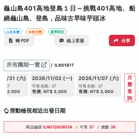
龜山島401高地登島１日～挑戰401高地、船
繞龜山島、登島，品味古早味芋頭冰
山水名勝
自然生態
夏季限定
轉 PDF
線上客服
分享
所有團期一覽
/
ILN01B17
月
10/31 (六)
2026/11/02 (一)
2026/11/07 (六)
曆
: 37
可售名額: 37
可售名額: 37
查
T$ 3,000
售價: NT$ 3,000
售價: NT$ 3,000
詢
滑動檢視相近出發日期
商品編號
ILN01260803A
/
可售
37
/
總數
38