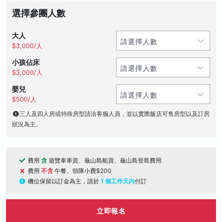
選擇參團人數
大人
$3,000/人
小孩佔床
$3,000/人
嬰兒
$500/人
三人及四人房或特殊房型請洽客服人員，並以實際飯店可售房型以及訂房
狀況為主。
費用
含
遊覽車車資、龜山島船資、龜山島登島費用
費用
不含
午餐、領隊小費$200
機位保留以訂金為主，請於
1 個工作天內
付訂
立即報名