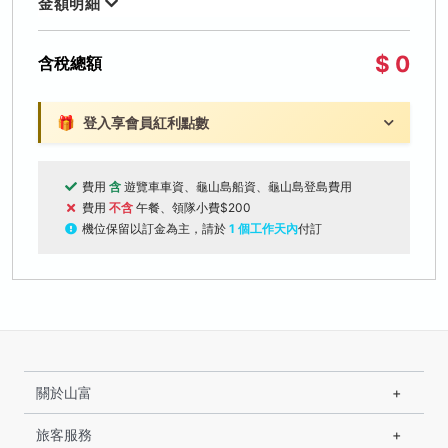
金額明細
$ 0
含稅總額
🎁
登入享會員紅利點數
費用
含
遊覽車車資、龜山島船資、龜山島登島費用
費用
不含
午餐、領隊小費$200
機位保留以訂金為主，請於
1 個工作天內
付訂
關於山富
旅客服務