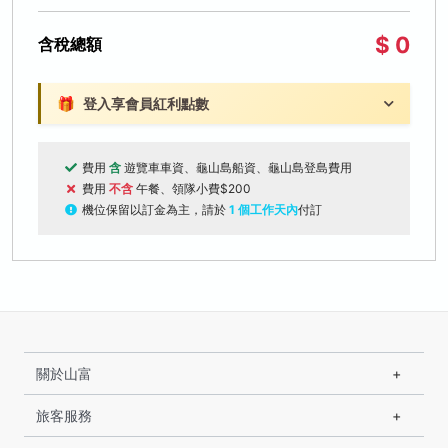
$ 0
含稅總額
🎁
登入享會員紅利點數
費用
含
遊覽車車資、龜山島船資、龜山島登島費用
費用
不含
午餐、領隊小費$200
機位保留以訂金為主，請於
1 個工作天內
付訂
關於山富
旅客服務