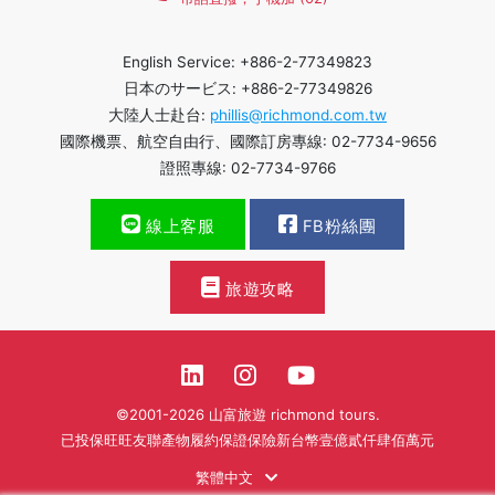
English Service: +886-2-77349823
日本のサービス: +886-2-77349826
大陸人士赴台:
phillis@richmond.com.tw
國際機票、航空自由行、國際訂房專線: 02-7734-9656
證照專線: 02-7734-9766
線上客服
FB粉絲團
旅遊攻略
©2001-2026 山富旅遊 richmond tours.
已投保旺旺友聯產物履約保證保險新台幣壹億貳仟肆佰萬元
繁體中文