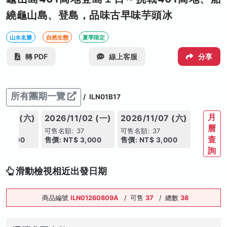
繞龜山島、登島，品味古早味芋頭冰
山水名勝
自然生態
夏季限定
轉 PDF
線上客服
分享
所有團期一覽
/
ILN01B17
月
0/31 (六)
2026/11/02 (一)
2026/11/07 (六)
曆
37
可售名額: 37
可售名額: 37
查
 3,000
售價: NT$ 3,000
售價: NT$ 3,000
詢
滑動檢視相近出發日期
商品編號
ILN01260809A
/
可售
37
/
總數
38