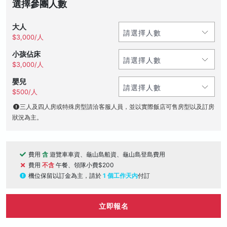
選擇參團人數
大人
$3,000/人
小孩佔床
$3,000/人
嬰兒
$500/人
三人及四人房或特殊房型請洽客服人員，並以實際飯店可售房型以及訂房
狀況為主。
費用
含
遊覽車車資、龜山島船資、龜山島登島費用
費用
不含
午餐、領隊小費$200
機位保留以訂金為主，請於
1 個工作天內
付訂
立即報名