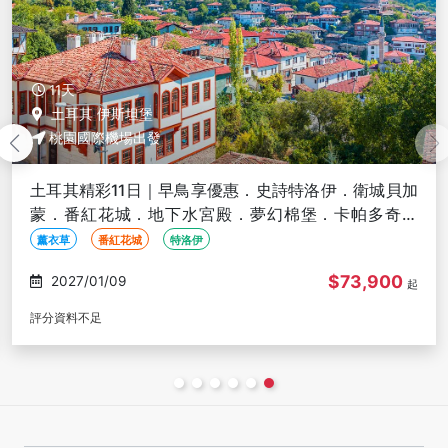
11天
土耳其 伊斯坦堡
桃園國際機場出發
土耳其精彩11日｜早鳥享優惠．史詩特洛伊．衛城貝加
蒙．番紅花城．地下水宮殿．夢幻棉堡．卡帕多奇亞
【TK125/124】
薰衣草
番紅花城
特洛伊
$73,900
2027/01/09
起
評分資料不足