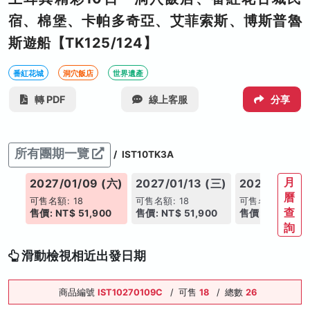
宿、棉堡、卡帕多奇亞、艾菲索斯、博斯普魯
斯遊船【TK125/124】
番紅花城
洞穴飯店
世界遺產
轉 PDF
線上客服
分享
所有團期一覽
/
IST10TK3A
月
(六)
2027/01/09 (六)
2027/01/13 (三)
2027/01/16
曆
可售名額: 18
可售名額: 18
可售名額: 18
查
00
售價: NT$ 51,900
售價: NT$ 51,900
售價: NT$ 51,9
詢
滑動檢視相近出發日期
商品編號
IST10270109C
/
可售
18
/
總數
26