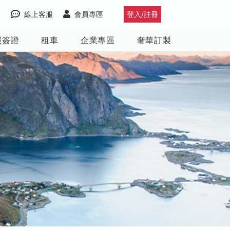
線上客服
會員專區
登入/註冊
照簽證
租車
企業專區
奢華訂製