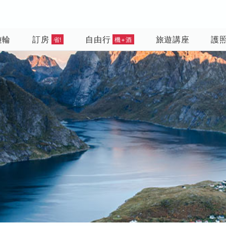
遊輪
訂房
自由行
旅遊講座
護
省!
機+酒