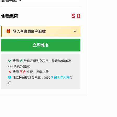
金額明細
$ 0
含稅總額
🎁
登入享會員紅利點數
立即報名
費用
含
行程表所列之項目、旅責險(500萬
+20萬意外醫療)
費用
不含
小費、行李小費
機位保留以訂金為主，請於
3 個工作天內
付
訂