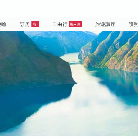
遊輪
訂房
自由行
旅遊講座
護
省!
機+酒