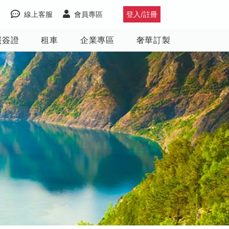
線上客服
會員專區
登入/註冊
照簽證
租車
企業專區
奢華訂製