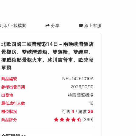
列印/下載檔案
分享
線上客服
北歐四國三峽灣精彩14日－兩晚峽灣飯店
景觀房、雙峽灣遊船、雙遊輪、雙纜車、
挪威縮影景觀火車、冰川吉普車、歐陸段
單飛
NEU14261010A
商品編號
2026/10/10
參考出發日期
桃園國際機場
出發地
16
最低成行人數
可售
4
/ 總數
26
機位狀況
(360)
商品評分