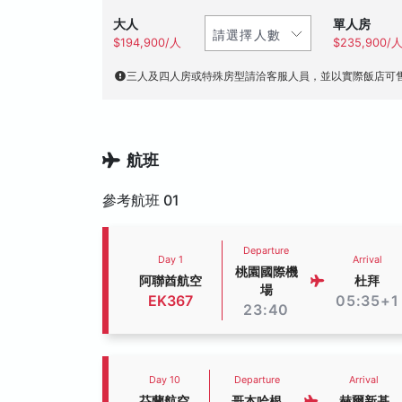
大人
單人房
$194,900/人
$235,900/
三人及四人房或特殊房型請洽客服人員，並以實際飯店可
航班
參考航班 01
Departure
Day 1
Arrival
桃園國際機
阿聯酋航空
杜拜
場
EK367
05:35+1
23:40
Day 10
Departure
Arrival
芬蘭航空
哥本哈根
赫爾新基