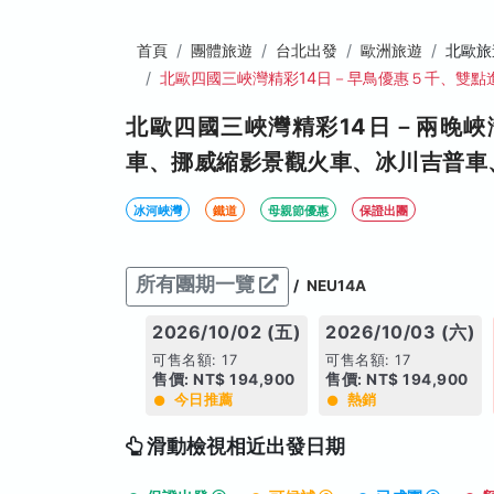
首頁
團體旅遊
台北出發
歐洲旅遊
北歐旅
北歐四國三峽灣精彩14日－早鳥優惠５千、雙點
北歐四國三峽灣精彩14日－兩晚
車、挪威縮影景觀火車、冰川吉普車
冰河峽灣
鐵道
母親節優惠
保證出團
所有團期一覽
/
NEU14A
2026/10/02 (五)
2026/10/03 (六)
可售名額: 17
可售名額: 17
售價: NT$ 194,900
售價: NT$ 194,900
今日推薦
熱銷
滑動檢視相近出發日期