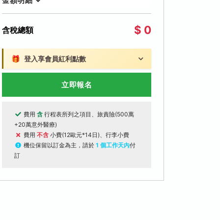
金額明細
$ 0
含稅總額
🎁
登入享會員紅利點數
立即報名
費用
含
行程表所列之項目、旅責險(500萬
+20萬意外醫療)
費用
不含
小費(12歐元*14日)、行李小費
機位保留以訂金為主，請於
1 個工作天內
付
訂