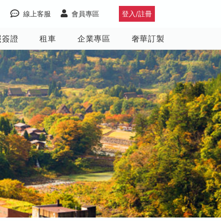
線上客服
會員專區
登入/註冊
照簽證
租車
企業專區
奢華訂製