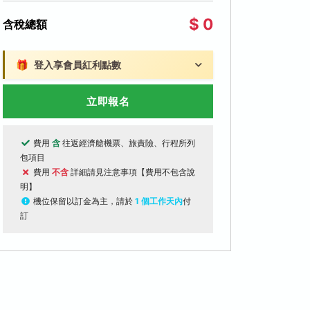
$ 0
含稅總額
🎁
登入享會員紅利點數
立即報名
費用
含
往返經濟艙機票、旅責險、行程所列
包項目
費用
不含
詳細請見注意事項【費用不包含說
明】
機位保留以訂金為主，請於
1 個工作天內
付
訂