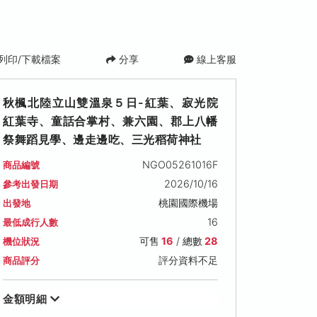
列印/下載檔案
分享
線上客服
秋楓北陸立山雙溫泉５日-紅葉、寂光院
紅葉寺、童話合掌村、兼六園、郡上八幡
祭舞蹈見學、邊走邊吃、三光稻荷神社
NGO05261016F
商品編號
2026/10/16
參考出發日期
2026/10/21 (三)
2026/10/22 (四)
2026/10/23 (
桃園國際機場
出發地
可售名額: 25
可售名額: 18
可售名額: 16
16
最低成行人數
售價: NT$ 45,900
售價: NT$ 48,900
售價: NT$ 48,90
可售
16
/ 總數
28
機位狀況
評分資料不足
商品評分
金額明細