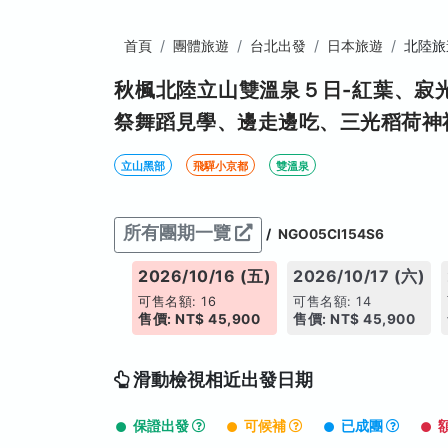
首頁
團體旅遊
台北出發
日本旅遊
北陸旅
秋楓北陸立山雙溫泉５日-紅葉、寂
祭舞蹈見學、邊走邊吃、三光稻荷神
立山黑部
飛驒小京都
雙溫泉
所有團期一覽
/
NGO05CI154S6
026/10/15 (四)
2026/10/16 (五)
2026/10/17 (六)
售名額: 18
可售名額: 16
可售名額: 14
價: NT$ 45,900
售價: NT$ 45,900
售價: NT$ 45,900
滑動檢視相近出發日期
保證出發
可候補
已成團