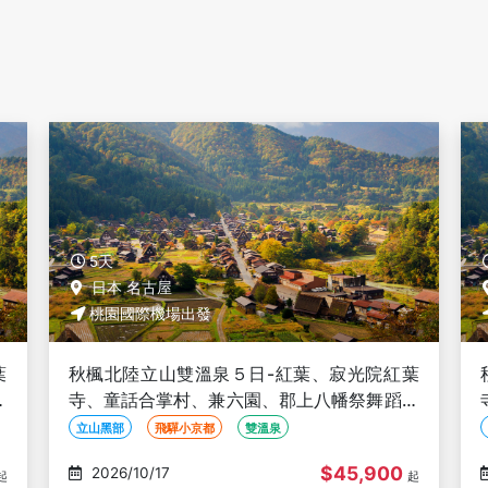
5天
日本 名古屋
桃園國際機場出發
葉
秋楓北陸立山雙溫泉５日-紅葉、寂光院紅葉
見
寺、童話合掌村、兼六園、郡上八幡祭舞蹈見
學、邊走邊吃、三光稻荷神社
立山黑部
飛驒小京都
雙溫泉
$44,900
2026/10/18
起
起