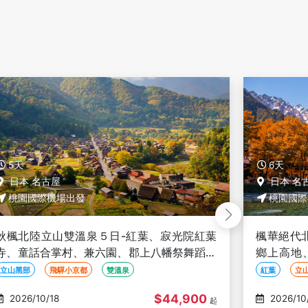
6天
6天
日本 名古屋
日本 名
桃園國際機場出發
桃園國際
楓華絕代北陸６日-紅葉、立山黑部、神之故
北陸立山
鄉上高地、兼六園、白川鄉合掌村、高山老
俗村、吉
街、德川園
園、螃蟹
紅葉
立山黑部
神之故鄉上高地
黑部峽谷小火
$46,900
2026/10/15
2026/10
起