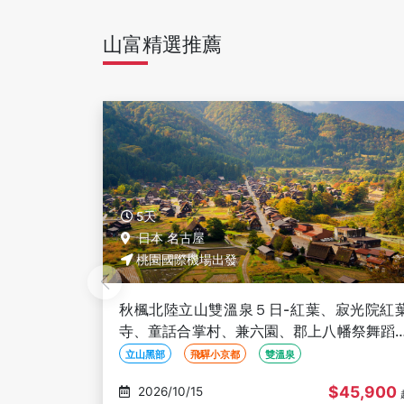
山富精選推薦
5天
日本 名古屋
桃園國際機場出發
寂光院紅葉
秋楓北陸立山雙溫泉５日-紅葉、寂光院紅
幡祭舞蹈見
寺、童話合掌村、兼六園、郡上八幡祭舞蹈
學、邊走邊吃、三光稻荷神社
立山黑部
飛驒小京都
雙溫泉
45,900
$45,900
2026/10/17
起