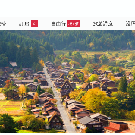
遊輪
訂房
自由行
旅遊講座
護
省!
機+酒