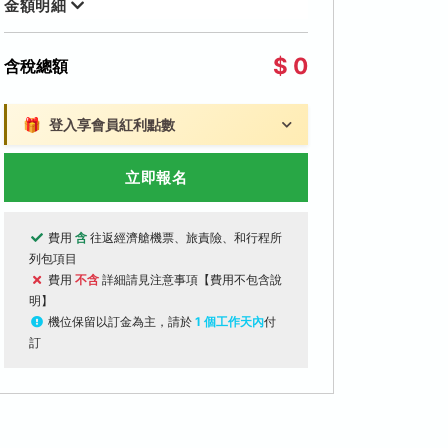
金額明細
$ 0
含稅總額
🎁
登入享會員紅利點數
立即報名
費用
含
往返經濟艙機票、旅責險、和行程所
列包項目
費用
不含
詳細請見注意事項【費用不包含說
明】
機位保留以訂金為主，請於
1 個工作天內
付
訂