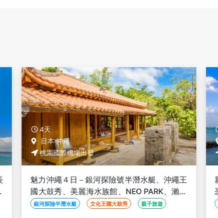
4天
日本 沖繩
桃園國際機場出發
長
魅力沖繩４日－銀河探險號半潛水艇、沖繩王
魚
國大鼓秀、美麗海水族館、NEO PARK、瀨長
島、系滿漁市場、泡盛酒廠見學
銀河探險半潛水艇
文化王國大鼓秀
親子旅遊