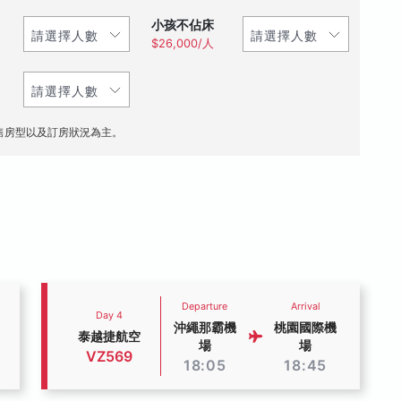
小孩不佔床
$26,000/人
售房型以及訂房狀況為主。
Departure
Arrival
Day 4
沖繩那霸機
桃園國際機
泰越捷航空
場
場
VZ569
18:05
18:45