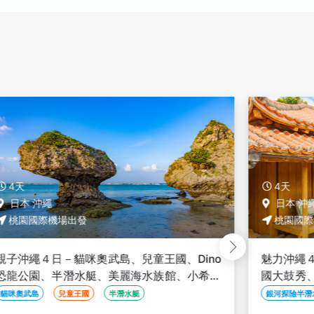
4天
4天
日本 沖繩
日本 沖
桃園國際機場出發
桃園國際
親子沖繩４日－貓咪奧武島、兒童王國、Dino
魅力沖繩
恐龍公園、半潛水艇、美麗海水族館、小希臘
國大鼓秀、
瀨長島
島、系滿
貓咪奧武島
兒童王國
半潛水艇
銀河探險半潛