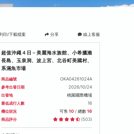
列印/下載檔案
分享
線上客服
超值沖繩４日－美麗海水族館、小希臘瀨
長島、玉泉洞、波上宮、北谷町美國村、
系滿魚市場
OKA04261024A
商品編號
2026/10/24
參考出發日期
)
2026/10/31 (六)
2026/11/01 (日)
2026/11/02 (
桃園國際機場
出發地
可售名額: 5
可售名額: 11
可售名額: 8
16
售價: NT$ 20,000
售價: NT$ 20,000
售價: NT$ 20,00
最低成行人數
可售
10
/ 總數
16
機位狀況
(503)
商品評分