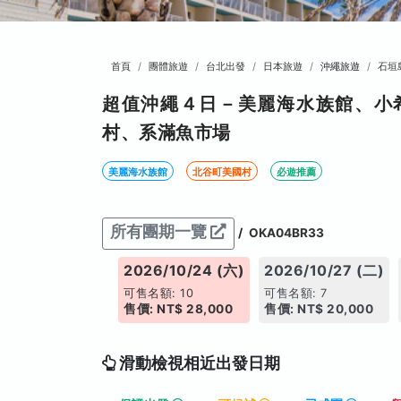
首頁
團體旅遊
台北出發
日本旅遊
沖繩旅遊
石垣
超值沖繩４日－美麗海水族館、小
村、系滿魚市場
美麗海水族館
北谷町美國村
必遊推薦
所有團期一覽
/
OKA04BR33
026/10/23 (五)
2026/10/24 (六)
2026/10/27 (二)
售名額: 9
可售名額: 10
可售名額: 7
: NT$ 27,000
售價: NT$ 28,000
售價: NT$ 20,000
搶手日期
滑動檢視相近出發日期