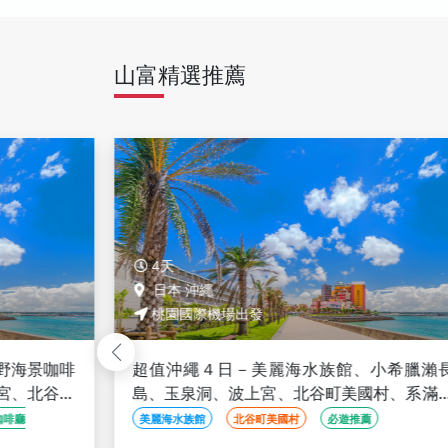
山富精選推薦
4天
日本 沖繩
桃園國際機場出發
野海景咖啡
超值沖繩４日－美麗海水族館、小希臘瀨
宮、北谷町
島、玉泉洞、波上宮、北谷町美國村、系滿
市場
咖啡廳
美麗海水族館
北谷町美國村
必遊推薦