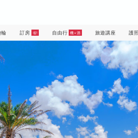
遊輪
訂房
自由行
旅遊講座
護
省!
機+酒