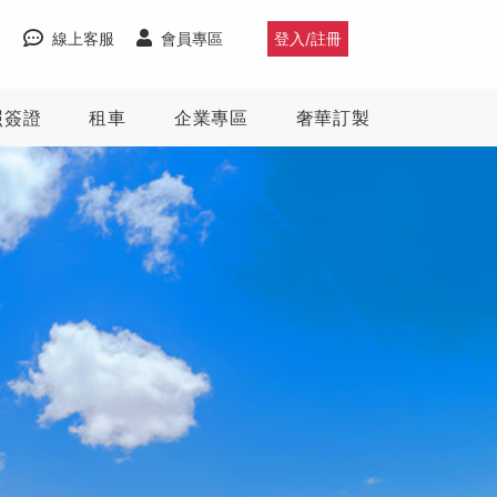
線上客服
會員專區
登入/註冊
照簽證
租車
企業專區
奢華訂製