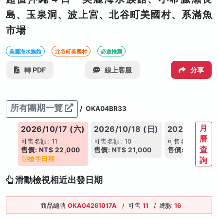
島、玉泉洞、波上宮、北谷町美國村、系滿魚
市場
美麗海水族館
北谷町美國村
必遊推薦
轉 PDF
線上客服
分享
所有團期一覽
/
OKA04BR33
月
(三)
2026/10/17 (六)
2026/10/18 (日)
2026/10/20
曆
可售名額: 11
可售名額: 10
可售名額: 8
查
00
售價: NT$ 22,000
售價: NT$ 21,000
售價: NT$ 21,0
搶手日期
詢
滑動檢視相近出發日期
商品編號
OKA04261017A
/
可售
11
/
總數
16