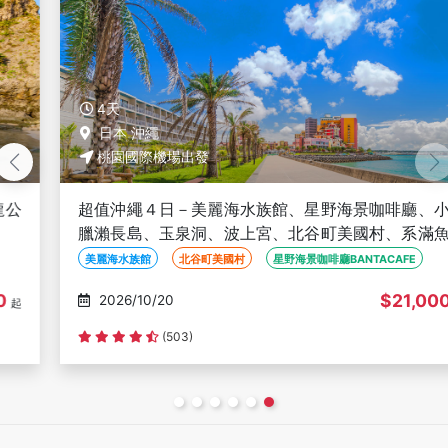
4天
日本 沖繩
桃園國際機場出發
超值沖繩４日－美麗海水族館、星野海景咖啡廳、小希
臘瀨長島、玉泉洞、波上宮、北谷町美國村、系滿魚市
場
美麗海水族館
北谷町美國村
星野海景咖啡廳BANTACAFE
$21,000
2026/10/20
起
(503)