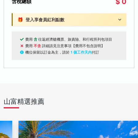
$ 0
含稅總額
🎁
登入享會員紅利點數
費用
含
往返經濟艙機票、旅責險、和行程所列包項目
費用
不含
詳細請見注意事項【費用不包含說明】
機位保留以訂金為主，請於
1 個工作天內
付訂
山富精選推薦