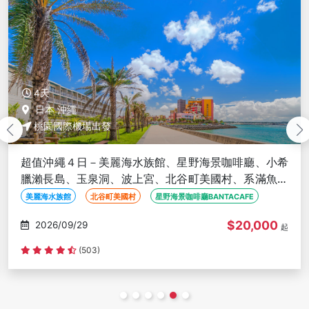
5天
日本 沖繩
桃園國際機場出發
陽光沖繩５日－美麗海水族館、古宇利海洋塔+電動
車、小希臘瀨長島、王國村、玉泉洞、波上宮、單軌電
車一日券、燒肉BBQ吃到飽
美麗海水族館
古宇利海洋塔+電動車
單軌電車一日券
$24,000
2026/09/28
起
(376)