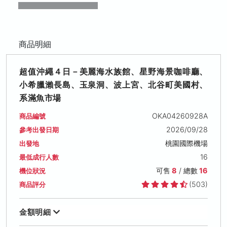
商品明細
超值沖繩４日－美麗海水族館、星野海景咖啡廳、
小希臘瀨長島、玉泉洞、波上宮、北谷町美國村、
系滿魚市場
OKA04260928A
商品編號
2026/09/28
參考出發日期
桃園國際機場
出發地
16
最低成行人數
可售
8
/ 總數
16
機位狀況
(503)
商品評分
金額明細