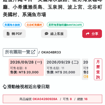
廳、小希臘瀨長島、玉泉洞、波上宮、北谷町
美國村、系滿魚市場
美麗海水族館
北谷町美國村
星野海景咖啡廳BANTACAFE
轉 PDF
線上客服
分享
所有團期一覽
/
OKA04BR33
月
(日)
2026/09/28 (一)
2026/09/29 (二)
2026/10/0
曆
可售名額: 8
可售名額: 11
可售名額: 8
查
00
售價: NT$ 20,000
售價: NT$ 20,000
售價: NT$ 21
搶手日期
詢
滑動檢視相近出發日期
商品編號
OKA04260928A
/
可售
8
/
總數
16