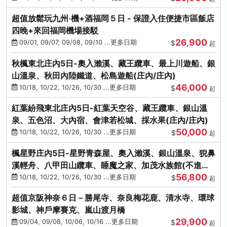
超值放鬆玩九州‧機+酒福岡５日 - 保證入住便捷市區飯店
四晚+來回福岡機場接駁
26,900
09/01, 09/07, 09/08, 09/10 ...更多日期
$
起
秋楓東北庄內5日-奧入瀨溪、藏王纜車、最上川遊船、銀
山溫泉、秋田內陸鐵道、松島遊船(庄內/庄內)
46,000
10/18, 10/22, 10/26, 10/30 ...更多日期
$
起
紅葉紛飛東北庄內5日-紅葉天空谷、藏王纜車、銀山溫
泉、五色沼、大內宿、會津若松城、採水果(庄內/庄內)
50,000
10/18, 10/22, 10/26, 10/30 ...更多日期
$
起
楓星野庄內5日-星野青森屋、奧入瀨溪、銀山溫泉、猊鼻
溪輕舟、八甲田山纜車、睡魔之家、加茂水族館(不進店)
56,800
(庄內/庄內)
10/18, 10/22, 10/26, 10/30 ...更多日期
$
起
超值京阪神奈６日－勝尾寺、奈良梅花鹿、清水寺、環球
影城、神戶摩賽克、嵐山渡月橋
29,900
09/04, 09/08, 10/06, 10/16 ...更多日期
$
起