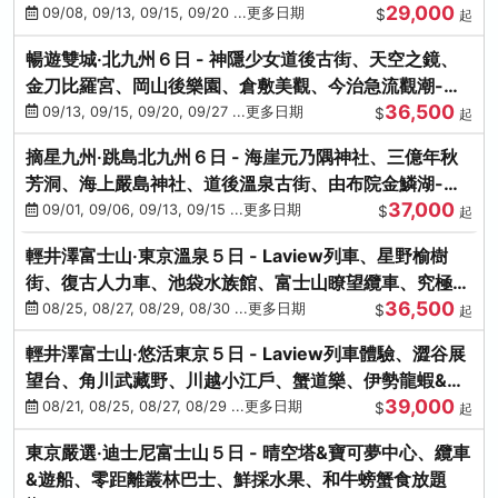
29,000
饌-台中出發
09/08, 09/13, 09/15, 09/20 ...更多日期
$
起
暢遊雙城‧北九州６日 - 神隱少女道後古街、天空之鏡、
金刀比羅宮、岡山後樂園、倉敷美觀、今治急流觀潮-台
36,500
中出發
09/13, 09/15, 09/20, 09/27 ...更多日期
$
起
摘星九州‧跳島北九州６日 - 海崖元乃隅神社、三億年秋
芳洞、海上嚴島神社、道後溫泉古街、由布院金鱗湖-台
37,000
中出發
09/01, 09/06, 09/13, 09/15 ...更多日期
$
起
輕井澤富士山‧東京溫泉５日 - Laview列車、星野榆樹
街、復古人力車、池袋水族館、富士山瞭望纜車、究極海
36,500
鮮食放題
08/25, 08/27, 08/29, 08/30 ...更多日期
$
起
輕井澤富士山‧悠活東京５日 - Laview列車體驗、澀谷展
望台、角川武藏野、川越小江戶、蟹道樂、伊勢龍蝦&海
39,000
膽生魚片
08/21, 08/25, 08/27, 08/29 ...更多日期
$
起
東京嚴選‧迪士尼富士山５日 - 晴空塔&寶可夢中心、纜車
&遊船、零距離叢林巴士、鮮採水果、和牛螃蟹食放題