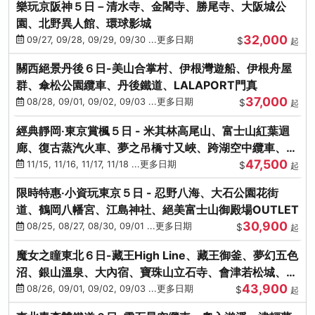
樂玩京阪神５日－清水寺、金閣寺、勝尾寺、大阪城公
園、北野異人館、環球影城
32,000
09/27, 09/28, 09/29, 09/30 ...更多日期
$
起
關西絕景丹後６日-美山合掌村、伊根灣遊船、伊根舟屋
群、傘松公園纜車、丹後鐵道、LALAPORT門真
37,000
08/28, 09/01, 09/02, 09/03 ...更多日期
$
起
經典靜岡‧東京賞楓５日 - 米其林高尾山、富士山紅葉迴
廊、復古蒸汽火車、夢之吊橋寸又峽、跨湖空中纜車、抹
47,500
茶體驗、三溪園
11/15, 11/16, 11/17, 11/18 ...更多日期
$
起
限時特惠‧小資玩東京５日 - 忍野八海、大石公園花街
道、鶴岡八幡宮、江島神社、絕美富士山御殿場OUTLET
30,900
08/25, 08/27, 08/30, 09/01 ...更多日期
$
起
魔女之瞳東北６日-藏王High Line、藏王御釜、夢幻五色
沼、銀山溫泉、大內宿、寶珠山立石寺、會津若松城、燒
43,900
肉吃到飽
08/26, 09/01, 09/02, 09/03 ...更多日期
$
起