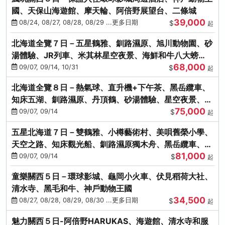
國、天保山海遊館、摩天輪、阿倍野展望台、二條城
39,000
08/24, 08/27, 08/28, 08/29 ...更多日期
$
起
北海道全覽７日－五星鶴雅、釧路濕原、旭川動物園、砂
湯體驗、JR列車、米其林星空夜景、海鮮和牛八大螃
68,000
蟹、卡哇依熊牧場
09/07, 09/14, 10/31
$
起
北海道全覽８日－熱氣球、直升機+下午茶、黑岳纜車、
知床五湖、釧路濕原、丹頂鶴、砂湯體驗、星空夜景、洞
75,000
爺花火、螃蟹懷石料理
09/07, 09/14
$
起
五星北海道７日－雙鶴雅、小樽藝術村、美唄舊榮小學、
天空之路、知床觀光船、釧路濕原獨木舟、黑岳纜車、流
81,000
冰硝子館DIY玻璃杯
09/07, 09/14
$
起
童樂關西５日－環球影城、龜岡小火車、伏見稻荷大社、
清水寺、黑毛和牛、神戶動物王國
34,500
08/27, 08/28, 08/29, 08/30 ...更多日期
$
起
魅力關西５日-阿倍野HARUKAS、海遊館、清水寺和服