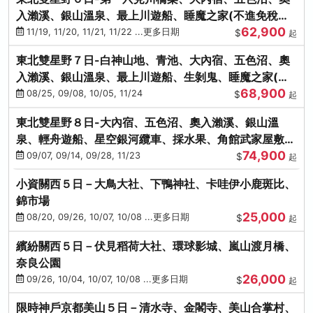
入瀨溪、銀山溫泉、最上川遊船、睡魔之家(不進免稅店)
62,900
(仙/青)
11/19, 11/20, 11/21, 11/22 ...更多日期
$
起
東北雙星野７日-白神山地、青池、大內宿、五色沼、奧
入瀨溪、銀山溫泉、最上川遊船、生剝鬼、睡魔之家(不
68,900
進免稅店)(仙/青)
08/25, 09/08, 10/05, 11/24
$
起
東北雙星野８日-大內宿、五色沼、奧入瀨溪、銀山溫
泉、輕舟遊船、星空銀河纜車、採水果、角館武家屋敷
74,900
(不進免稅店)(仙/青)
09/07, 09/14, 09/28, 11/23
$
起
小資關西５日－大鳥大社、下鴨神社、卡哇伊小鹿斑比、
錦市場
25,000
08/20, 09/26, 10/07, 10/08 ...更多日期
$
起
繽紛關西５日－伏見稻荷大社、環球影城、嵐山渡月橋、
奈良公園
26,000
09/26, 10/04, 10/07, 10/08 ...更多日期
$
起
限時神戶京都美山５日－清水寺、金閣寺、美山合掌村、