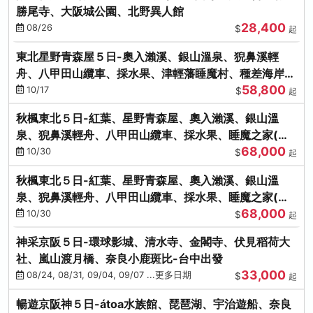
勝尾寺、大阪城公園、北野異人館
28,400
08/26
$
起
東北星野青森屋５日-奧入瀨溪、銀山溫泉、猊鼻溪輕
舟、八甲田山纜車、採水果、津輕藩睡魔村、種差海岸
58,800
(不進免稅店)
10/17
$
起
秋楓東北５日-紅葉、星野青森屋、奧入瀨溪、銀山溫
泉、猊鼻溪輕舟、八甲田山纜車、採水果、睡魔之家(不
68,000
進免稅店)
10/30
$
起
秋楓東北５日-紅葉、星野青森屋、奧入瀨溪、銀山溫
泉、猊鼻溪輕舟、八甲田山纜車、採水果、睡魔之家(不
68,000
進免稅店)
10/30
$
起
神采京阪５日-環球影城、清水寺、金閣寺、伏見稻荷大
社、嵐山渡月橋、奈良小鹿斑比-台中出發
33,000
08/24, 08/31, 09/04, 09/07 ...更多日期
$
起
暢遊京阪神５日-átoa水族館、琵琶湖、宇治遊船、奈良