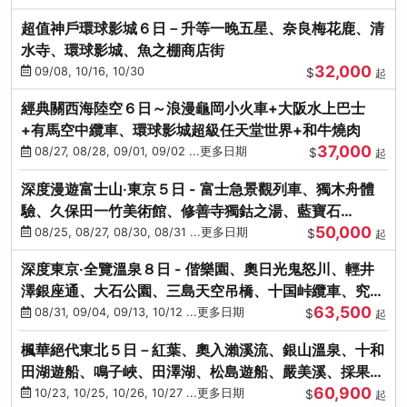
超值神戶環球影城６日－升等一晚五星、奈良梅花鹿、清
水寺、環球影城、魚之棚商店街
32,000
09/08, 10/16, 10/30
$
起
經典關西海陸空６日～浪漫龜岡小火車+大阪水上巴士
+有馬空中纜車、環球影城超級任天堂世界+和牛燒肉
37,000
08/27, 08/28, 09/01, 09/02 ...更多日期
$
起
深度漫遊富士山‧東京５日 - 富士急景觀列車、獨木舟體
驗、久保田一竹美術館、修善寺獨鈷之湯、藍寶石
50,000
SAPHIR踴子號
08/25, 08/27, 08/30, 08/31 ...更多日期
$
起
深度東京‧全覽溫泉８日 - 偕樂園、奧日光鬼怒川、輕井
澤銀座通、大石公園、三島天空吊橋、十国峠纜車、究極
63,500
海鮮食べ放題
08/31, 09/04, 09/13, 10/12 ...更多日期
$
起
楓華絕代東北５日－紅葉、奧入瀨溪流、銀山溫泉、十和
田湖遊船、鳴子峽、田澤湖、松島遊船、嚴美溪、採果烤
60,900
牡蠣
10/23, 10/25, 10/26, 10/27 ...更多日期
$
起