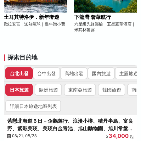
土耳其特洛伊．新年奢遊
下龍灣 奢華航行
徹拉安宮｜送熱氣球｜過年贈小費
六星級先鋒郵輪｜五星豪華酒店｜
米其林饗宴
探索目的地
台北出發
台中出發
高雄出發
國內旅遊
主題旅遊
日本旅遊
歐洲旅遊
東南亞旅遊
韓國旅遊
南亞
詳細日本旅遊地區列表
紫戀北海道６日－企鵝遊行、浪漫小樽、積丹半島、富良
野、紫彩美瑛、美瑛白金青池、旭山動物園、旭川常盤旋
34,000
轉塔
08/21, 08/28
$
起