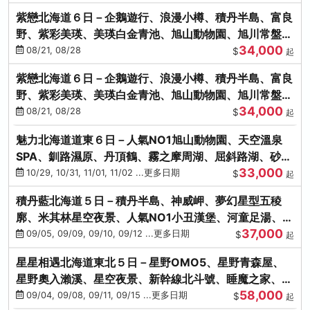
紫戀北海道６日－企鵝遊行、浪漫小樽、積丹半島、富良
野、紫彩美瑛、美瑛白金青池、旭山動物園、旭川常盤旋
34,000
轉塔
08/21, 08/28
$
起
紫戀北海道６日－企鵝遊行、浪漫小樽、積丹半島、富良
野、紫彩美瑛、美瑛白金青池、旭山動物園、旭川常盤旋
34,000
轉塔
08/21, 08/28
$
起
魅力北海道道東６日－人氣NO1旭山動物園、天空溫泉
SPA、釧路濕原、丹頂鶴、霧之摩周湖、屈斜路湖、砂湯
33,000
體驗
10/29, 10/31, 11/01, 11/02 ...更多日期
$
起
積丹藍北海道５日－積丹半島、神威岬、夢幻星型五稜
廓、米其林星空夜景、人氣NO1小丑漢堡、河童足湯、奇
37,000
幻燈遊步道、璀璨溪谷
09/05, 09/09, 09/10, 09/12 ...更多日期
$
起
星星相遇北海道東北５日－星野OMO5、星野青森屋、
星野奧入瀨溪、星空夜景、新幹線北斗號、睡魔之家、十
58,000
和田湖(不進免稅店)
09/04, 09/08, 09/11, 09/15 ...更多日期
$
起