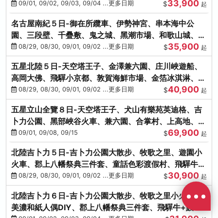
33,900
松葉蟹、金箔冰淇淋
09/01, 09/02, 09/03, 09/04 ...更多日期
$
起
名古屋南紀５日-御在所纜車、伊勢神宮、串本海中公
園、三段壁、千疊敷、鬼之城、黑潮市場、和歌山城、伊
35,900
勢龍蝦溫泉
08/29, 08/30, 09/01, 09/02 ...更多日期
$
起
五星北陸５日-天空塔王子、金澤兼六園、庄川峽遊船、
高岡大佛、飛驒小京都、敦賀海鮮市場、金箔冰淇淋、鰻
40,900
魚三吃
08/29, 08/30, 09/01, 09/02 ...更多日期
$
起
五星立山全覽８日-天空塔王子、犬山有樂苑英迪格、吉
卜力公園、黑部峽谷火車、兼六園、合掌村、上高地、鰻
69,900
魚三吃、螃蟹吃到飽
09/01, 09/08, 09/15
$
起
北陸吉卜力５日-吉卜力公園大散步、牧歌之里、遊園小
火車、郡上八幡祭典三件套、童話色彩渡假村、飛驒牛
30,900
+鰻魚三吃
08/29, 08/30, 09/01, 09/02 ...更多日期
$
起
北陸吉卜力６日-吉卜力公園大散步、牧歌之里小火車、
美濃和紙人偶DIY、郡上八幡祭典三件套、飛驒牛+鰻魚