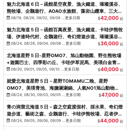
魅力北海道６日－函館星空夜景、漁火鐵道、璀璨溪谷、
熊牧場、企鵝遊行、AOAO水族館、藻岩山纜車、三大螃
42,000
蟹吃到飽
08/19, 08/26, 09/02, 09/09 ...更多日期
$
起
魅力北海道５日－函館百萬夜景、漁火鐵道、卡哇伊熊牧
場、伊達時代村、企鵝遊行、奇幻燈遊步道、璀璨溪谷、
36,000
人氣NO1小丑漢堡
08/24, 08/28, 09/04, 09/08 ...更多日期
$
起
北海道星野５日-星野OMO7、旭山動物園、野生熊牧場
+遊園巴士、四季彩の丘、卡哇伊草泥馬、美瑛白金青
40,000
池、螃蟹吃到飽
08/30, 09/01, 09/05, 09/10 ...更多日期
$
起
就愛北海道星野５日－星野TOMAMU二晚、星野
OMO7、美瑛青池、海膽涮涮鍋、人氣NO1旭山動物
47,000
園、海鮮和牛螃蟹吃到飽
08/24, 08/30, 09/03, 09/05 ...更多日期
$
起
青の洞窟北海道５日－森之空庭渡假村、採水果、奇幻燈
遊步道、藝術之森、企鵝遊行、卡哇伊熊牧場、忍者伊達
44,000
時代村、螃蟹吃到飽
08/24, 09/05, 09/06, 09/09 ...更多日期
$
起