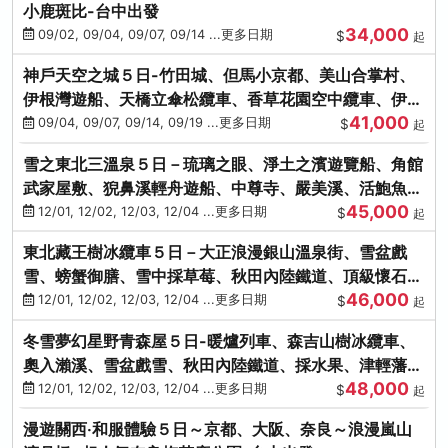
小鹿斑比-台中出發
34,000
09/02, 09/04, 09/07, 09/14 ...更多日期
$
起
神戶天空之城５日-竹田城、但馬小京都、美山合掌村、
伊根灣遊船、天橋立傘松纜車、香草花園空中纜車、伊勢
41,000
龍蝦-台中出發
09/04, 09/07, 09/14, 09/19 ...更多日期
$
起
雪之東北三溫泉５日－琉璃之眼、淨土之濱遊覽船、角館
武家屋敷、猊鼻溪輕舟遊船、中尊寺、嚴美溪、活鮑魚
45,000
燒、烤牡蠣、握壽司體驗
12/01, 12/02, 12/03, 12/04 ...更多日期
$
起
東北藏王樹冰纜車５日－大正浪漫銀山溫泉街、雪盆戲
雪、螃蟹御膳、雪中採草莓、秋田內陸鐵道、頂級懷石料
46,000
理、松島遊船
12/01, 12/02, 12/03, 12/04 ...更多日期
$
起
冬雪夢幻星野青森屋５日-暖爐列車、森吉山樹冰纜車、
奧入瀨溪、雪盆戲雪、秋田內陸鐵道、採水果、津輕藩睡
48,000
魔村(不進免稅店)
12/01, 12/02, 12/03, 12/04 ...更多日期
$
起
漫遊關西‧和服體驗５日～京都、大阪、奈良～浪漫嵐山