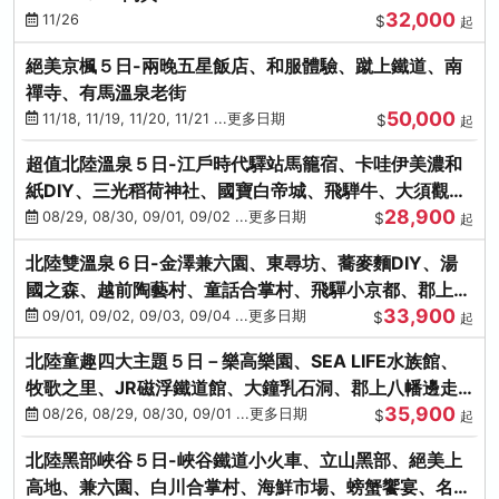
32,000
11/26
$
起
絕美京楓５日-兩晚五星飯店、和服體驗、蹴上鐵道、南
禪寺、有馬溫泉老街
50,000
11/18, 11/19, 11/20, 11/21 ...更多日期
$
起
超值北陸溫泉５日-江戶時代驛站馬籠宿、卡哇伊美濃和
紙DIY、三光稻荷神社、國寶白帝城、飛騨牛、大須觀音
28,900
街、下呂溫泉
08/29, 08/30, 09/01, 09/02 ...更多日期
$
起
北陸雙溫泉６日-金澤兼六園、東尋坊、蕎麥麵DIY、湯
國之森、越前陶藝村、童話合掌村、飛驒小京都、郡上八
33,900
幡
09/01, 09/02, 09/03, 09/04 ...更多日期
$
起
北陸童趣四大主題５日－樂高樂園、SEA LIFE水族館、
牧歌之里、JR磁浮鐵道館、大鐘乳石洞、郡上八幡邊走
35,900
邊吃
08/26, 08/29, 08/30, 09/01 ...更多日期
$
起
北陸黑部峽谷５日-峽谷鐵道小火車、立山黑部、絕美上
高地、兼六園、白川合掌村、海鮮市場、螃蟹饗宴、名湯