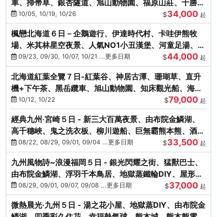
車、掃帚草、銀杏隧道、旭山動物園、福原山莊、十勝牧
34,000
場、冰的美術館
10/05, 10/19, 10/26
$
起
楓戀北海道６日－企鵝遊行、伊達時代村、卡哇伊熊牧
場、米其林星空夜景、人氣NO1小丑漢堡、河童足湯、奇
44,000
幻燈遊步道、洞爺花火
09/23, 09/30, 10/07, 10/21 ...更多日期
$
起
北海道紅葉全覽７日-紅葉谷、神居古潭、珊瑚草、直升
機+下午茶、黑岳纜車、旭山動物園、知床觀光船、海膽
79,000
涮涮鍋(不進免稅店)
10/12, 10/22
$
起
經典九州‧宮崎５日 - 新三大百萬夜景、由布院金鱗湖、
高千穗峽、鬼之洗衣板、柳川遊船、巨無霸熊本熊、酒造
33,500
見學試飲
08/22, 08/29, 09/01, 09/04 ...更多日期
$
起
九州風物詩~浪漫福岡５日 - 銀光閃耀之街、猛獸巴士、
由布院金鱗湖、浮羽千本鳥居、地獄蒸鐵輪DIY、屋形船
37,000
晚宴、鸕鶿捕魚
08/29, 09/01, 09/07, 09/08 ...更多日期
$
起
微熱晨光‧九州５日 - 湯之花小屋、地獄蒸DIY、由布院金
鱗湖、四季彩久住花、幸福熱氣球、熊本城、熊本熊電