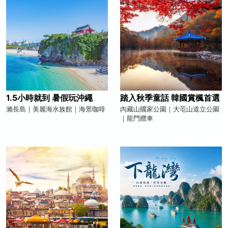
1.5小時就到 暑假玩沖繩
踏入秋季童話 韓國賞楓首選
瀨長島｜美麗海水族館｜海景咖啡
內藏山國家公園｜大芚山道立公園
｜龍門纜車