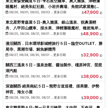
東北青森雙鐵道６日-雫石星空纜車、奧入瀨溪、津輕藩
睡魔村、絕美朱紅社殿、小岩井農場、角館武家屋敷(不
47,900
進免稅店)
08/26, 09/01, 09/02, 09/03 ...更多日期
$
起
東北星野青森屋５日-奧入瀨溪、銀山溫泉、猊鼻溪輕
舟、八甲田山纜車、採水果、津輕藩睡魔村、種差海岸、
48,900
法式料理(不進免稅店)
08/25, 08/28, 08/31, 09/01 ...更多日期
$
起
漫活關西．日本環球影城輕旅行５日～臨空OUTLET、勝
尾寺、黑潮市場、鮪魚解體秀
32,900
08/27, 08/28, 08/30, 09/01 ...更多日期
$
起
關西三溫泉５日－溫泉放鬆、醬油製作、橿原神宮、琵琶
湖汽船
38,000
08/28, 08/29, 08/30, 08/31 ...更多日期
$
起
深遊關西·絕美南紀５日～熊野古道巡禮、採果樂、伊勢
神宮、海女小屋
39,000
08/28, 08/29, 08/30, 08/31 ...更多日期
$
起
東北雙星野６日-第一只見川橋梁、大內宿、五色沼、奧