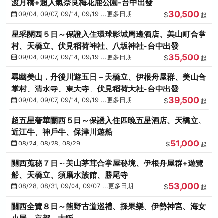
渡月橋+超人氣奈良梅花鹿公園-台中出發
30,500
09/04, 09/07, 09/14, 09/19 ...更多日期
$
起
星采關西５日～保證入住環球影城周邊酒店、美山町合掌
村、天橋立、伏見稻荷神社、八坂神社-台中出發
35,500
09/04, 09/07, 09/14, 09/19 ...更多日期
$
起
尋幽美山．丹後川遊五日－天橋立、伊根舟屋群、美山合
掌村、清水寺、東大寺、伏見稻荷大社-台中出發
39,500
09/04, 09/07, 09/14, 09/19 ...更多日期
$
起
超五星奢華關西５日～保證入住四晚五星酒店、天橋立、
近江牛、神戶牛、保津川遊船
51,000
08/24, 08/28, 08/29
$
起
關西蒐秘７日～美山茅茸合掌屋秘境、伊根舟屋群+遊覽
船、天橋立、須磨水族館、勝尾寺
53,000
08/28, 08/31, 09/04, 09/07 ...更多日期
$
起
關西全覽８日～熊野古道巡禮、採果樂、伊勢神宮、海女
小屋、京都、大阪