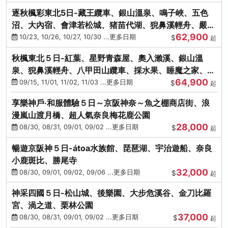
逐秋楓彩東北5日-藏王纜車、銀山溫泉、鳴子峽、五色
沼、大內宿、會津若松城、猪苗代湖、猊鼻溪輕舟、嚴美
62,900
溪、松島海灣遊船
10/23, 10/26, 10/27, 10/30 ...更多日期
$
起
秋楓東北５日-紅葉、星野青森屋、奧入瀨溪、銀山溫
泉、猊鼻溪輕舟、八甲田山纜車、採水果、睡魔之家、法
64,900
式料理(不進免稅店)
09/15, 11/01, 11/02, 11/03 ...更多日期
$
起
享樂神戶‧和服體驗５日～京阪神奈～魚之棚商店街、浪
漫嵐山渡月橋、超人氣奈良梅花鹿公園
28,000
08/30, 08/31, 09/01, 09/02 ...更多日期
$
起
暢遊京阪神５日-átoa水族館、琵琶湖、宇治遊船、奈良
小鹿斑比、勝尾寺
32,000
08/30, 09/01, 09/02, 09/06 ...更多日期
$
起
神采四國５日-松山城、後樂園、大步危溪谷、金刀比羅
宮、渦之道、栗林公園
37,000
08/30, 08/31, 09/01, 09/02 ...更多日期
$
起