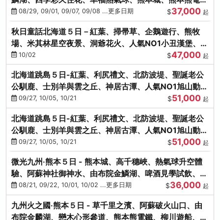
37,000
鐵、螃蟹吃到飽
08/29, 09/01, 09/07, 09/08 ...更多日期
$
起
秋日童話北海道５日－紅葉、掃帚草、企鵝遊行、熊牧
場、米其林星空夜景、洞爺花火、人氣NO1小丑漢堡、螃
47,000
蟹放題(千/函)
10/02
$
起
北海道跳島５日-紅葉、利尻禮文、北防波堤、聖誕老公
公馴鹿、士別羊與雲之丘、神居古潭、人氣NO1旭山動物
51,000
園、海膽涮涮鍋
09/27, 10/05, 10/21
$
起
北海道跳島５日-紅葉、利尻禮文、北防波堤、聖誕老公
公馴鹿、士別羊與雲之丘、神居古潭、人氣NO1旭山動物
51,000
園、海膽涮涮鍋
09/27, 10/05, 10/21
$
起
微光九州‧熊本５日 - 熊本城、高千穗峽、熱氣球升空體
驗、阿蘇神社御神水、由布院金鱗湖、啤酒見學試飲、豪
36,000
華海鮮盛宴
08/21, 09/22, 10/01, 10/02 ...更多日期
$
起
九州火之國‧熊本５日 - 草千里之濱、阿蘇破火山口、由
布院金麟湖、戀木心形參道、熊本熊電鐵、柳川遊船、地