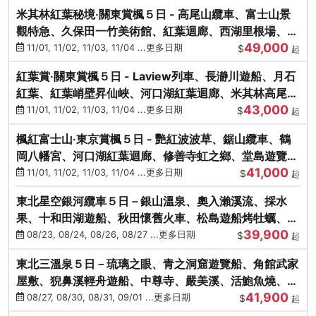
米其林紅葉秘境‧關東賞楓５日 - 高尾山纜車、富士山景
觀特急、久保田一竹美術館、紅葉迴廊、西湖里根場、銀
49,000
杏大道
11/01, 11/02, 11/03, 11/04 ...更多日期
$
起
紅葉賞‧關東賞楓５日 - Laview列車、長瀞川遊船、月石
紅葉、紅葉峭壁昇仙峽、河口湖紅葉迴廊、米其林高尾
43,000
山、海鮮盛宴
11/01, 11/02, 11/03, 11/04 ...更多日期
$
起
楓紅富士山‧東京賞楓５日 - 艷紅波波草、鋸山纜車、鶴
岡八幡宮、河口湖紅葉迴廊、修善寺虹之鄉、堂島遊覽
41,000
船、熱海梅園
11/01, 11/02, 11/03, 11/04 ...更多日期
$
起
東北星空銀河纜車５日－銀山溫泉、奧入瀨溪流、採水
果、十和田湖遊船、秋田懷舊火車、松島遊船烤牡蠣、嚴
39,900
美溪、螃蟹本家
08/23, 08/24, 08/26, 08/27 ...更多日期
$
起
東北三溫泉５日－琉璃之眼、青之洞窟遊覽船、角館武家
屋敷、猊鼻溪輕舟遊船、中尊寺、嚴美溪、活鮑魚燒、烤
41,900
牡蠣、握壽司體驗
08/27, 08/30, 08/31, 09/01 ...更多日期
$
起