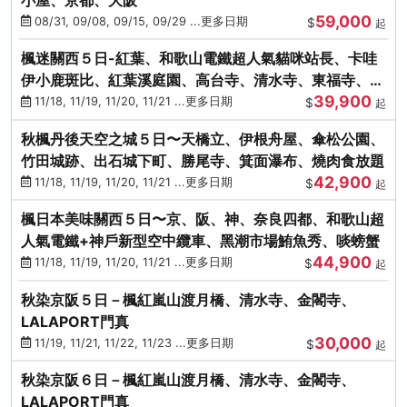
59,000
08/31, 09/08, 09/15, 09/29 ...更多日期
$
起
楓迷關西５日-紅葉、和歌山電鐵超人氣貓咪站長、卡哇
伊小鹿斑比、紅葉溪庭園、高台寺、清水寺、東福寺、伊
39,900
勢龍蝦+和牛
11/18, 11/19, 11/20, 11/21 ...更多日期
$
起
秋楓丹後天空之城５日〜天橋立、伊根舟屋、傘松公園、
竹田城跡、出石城下町、勝尾寺、箕面瀑布、燒肉食放題
42,900
11/18, 11/19, 11/20, 11/21 ...更多日期
$
起
楓日本美味關西５日〜京、阪、神、奈良四都、和歌山超
人氣電鐵+神戶新型空中纜車、黑潮市場鮪魚秀、啖螃蟹
44,900
11/18, 11/19, 11/20, 11/21 ...更多日期
$
起
秋染京阪５日－楓紅嵐山渡月橋、清水寺、金閣寺、
LALAPORT門真
30,000
11/19, 11/21, 11/22, 11/23 ...更多日期
$
起
秋染京阪６日－楓紅嵐山渡月橋、清水寺、金閣寺、
LALAPORT門真