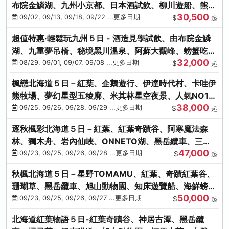
布院金鱗湖、九州小京都、日本酒試飲、柳川遊船、熊本
30,500
城、熊本AEON
09/02, 09/13, 09/18, 09/22 ...更多日期
$
起
超值特惠‧輕鬆玩九州５日 - 酒造見學試飲、由布院金鱗
湖、九重夢吊橋、秘境黑川溫泉、阿蘇大觀峰、螃蟹吃到
32,000
飽
08/29, 09/01, 09/07, 09/08 ...更多日期
$
起
楓戀北海道５日－紅葉、企鵝遊行、伊達時代村、卡哇伊
熊牧場、夢幻星型五稜廓、米其林星空夜景、人氣NO1小
38,000
丑漢堡、洞爺花火
09/25, 09/26, 09/28, 09/29 ...更多日期
$
起
逐秋楓彩北海道５日－紅葉、紅葉奇蹟谷、阿寒魔法森
林、獨木舟、岩內仙峽、ONNETO湖、黑岳纜車、三國
47,000
峠、豐平峽、螃蟹溫泉
09/23, 09/25, 09/26, 09/28 ...更多日期
$
起
秋楓北海道５日－星野TOMAMU、紅葉、奇蹟紅葉谷、
珊瑚草、黑岳纜車、旭山動物園、知床遊覽船、海鮮螃蟹
50,000
和牛吃到飽
09/23, 09/25, 09/26, 09/27 ...更多日期
$
起
北海道紅葉物語５日-紅葉奇蹟谷、神居古潭、黑岳纜