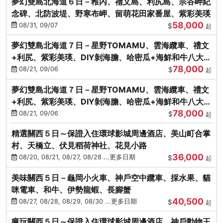
夢幻雙島北海道６日－稚內、禮文島、利尻島、宗谷岬紀
念碑、北防波堤、野寒布岬、留萌花田家番屋、紫彩美瑛
58,000
08/31, 09/07
$
起
夢幻雙島北海道７日－星野TOMAMU、雲海纜車、禮文
+利尻、紫彩美瑛、DIY剝海膽、哈密瓜+海鮮和牛八大螃
78,000
蟹吃到飽
08/21, 09/06
$
起
夢幻雙島北海道７日－星野TOMAMU、雲海纜車、禮文
+利尻、紫彩美瑛、DIY剝海膽、哈密瓜+海鮮和牛八大螃
78,000
蟹吃到飽
08/21, 09/06
$
起
精選關西５日～保證入住環球影城周邊酒店、美山町合掌
村、天橋立、伏見稻荷神社、花見小路
36,000
08/20, 08/21, 08/27, 08/28 ...更多日期
$
起
美味關西５日－龜岡小火車、神戶空中纜車、採水果、貓
咪電車、和牛、伊勢龍蝦、長腳蟹
40,500
08/27, 08/28, 08/29, 08/30 ...更多日期
$
起
瘋玩關西５日～保證入住環球影城周邊酒店、神戶動物王