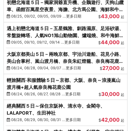
初戀北海道５日－獨家洞爺直升機、企鵝遊行、天狗山纜
車、函館百萬星空夜景、海膽、北方馬公園、海鮮和牛螃
43,000
蟹吃到飽
08/25, 09/02, 09/05, 09/09 ...更多日期
$
起
遇上初戀北海道５日－五星鶴雅、釧路濕原、足浴砂湯、
常盤旋轉塔、人氣NO1旭山動物園、爐端燒、和牛海鮮螃
44,000
蟹吃到飽
09/05, 09/10, 09/12, 09/14 ...更多日期
$
起
大阪京都美山５日－兩晚京都、宇治川遊船、花見小路、
美山合掌村、嵐山渡月橋、奈良朱紅燈籠、奈良梅花鹿、
27,000
流水瀑布電扶梯
08/24, 08/28, 09/04, 09/07 ...更多日期
$
起
輕旅關西‧和服體驗５日～京都、大阪、奈良～浪漫嵐山
渡月橋+超人氣奈良梅花鹿公園
30,000
08/24, 08/26, 08/27, 08/28 ...更多日期
$
起
經典關西５日～保住京阪神、清水寺、金閣寺、
LALAPORT、生田神社
42,000
08/28, 08/29, 08/30, 08/31 ...更多日期
$
起