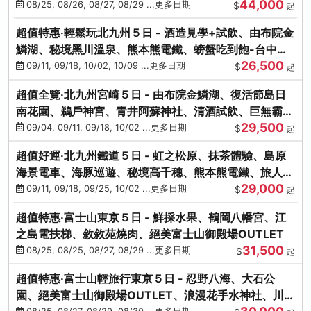
44,000
08/25, 08/26, 08/27, 08/29 ...更多日期
$
起
超值特惠‧輕鬆玩北九州５日 - 酒造見學+試飲、由布院金
鱗湖、秘境黑川溫泉、熊本熊電鐵、螃蟹吃到飽-台中出
26,500
發
09/11, 09/18, 10/02, 10/09 ...更多日期
$
起
超值全覽‧北九州宮崎５日 - 由布院金鱗湖、復活節島日
南花園、鵜戶神宮、青井阿蘇神社、清酒試飲、巨無霸熊
29,500
本熊-台中出發
09/04, 09/11, 09/18, 10/02 ...更多日期
$
起
超值好運‧北九州鐵道５日 - 虹之松原、抹茶體驗、島原
海景電車、海豚巡遊、秘境高千穗、熊本熊電鐵、旅人觀
29,000
光列車-台中出發
09/11, 09/18, 09/25, 10/02 ...更多日期
$
起
超值特惠‧富士山東京５日 - 鮮採水果、鶴岡八幡宮、江
之島電扶梯、敘敘苑燒肉、絕美富士山御殿場OUTLET
31,500
08/25, 08/25, 08/27, 08/29 ...更多日期
$
起
超值特惠‧富士山輕旅行東京５日 - 忍野八海、大石公
園、絕美富士山御殿場OUTLET、浪漫花手水神社、川越