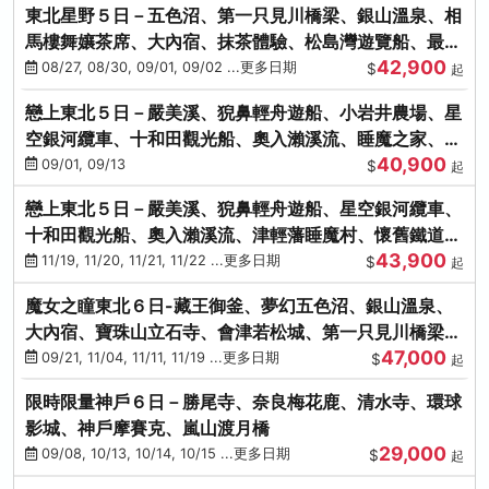
東北星野５日－五色沼、第一只見川橋梁、銀山溫泉、相
馬樓舞孃茶席、大內宿、抹茶體驗、松島灣遊覽船、最上
42,900
川輕舟、螃蟹御膳
08/27, 08/30, 09/01, 09/02 ...更多日期
$
起
戀上東北５日－嚴美溪、猊鼻輕舟遊船、小岩井農場、星
空銀河纜車、十和田觀光船、奧入瀨溪流、睡魔之家、朱
40,900
紅社殿（仙台／青森）
09/01, 09/13
$
起
戀上東北５日－嚴美溪、猊鼻輕舟遊船、星空銀河纜車、
十和田觀光船、奧入瀨溪流、津輕藩睡魔村、懷舊鐵道
43,900
（青森／仙台）
11/19, 11/20, 11/21, 11/22 ...更多日期
$
起
魔女之瞳東北６日-藏王御釜、夢幻五色沼、銀山溫泉、
大內宿、寶珠山立石寺、會津若松城、第一只見川橋梁、
47,000
燒肉吃到飽
09/21, 11/04, 11/11, 11/19 ...更多日期
$
起
限時限量神戶６日－勝尾寺、奈良梅花鹿、清水寺、環球
影城、神戶摩賽克、嵐山渡月橋
29,000
09/08, 10/13, 10/14, 10/15 ...更多日期
$
起