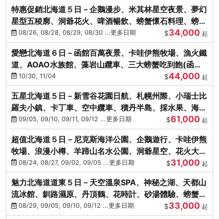
特惠促銷北海道５日－企鵝漫步、米其林星空夜景、夢幻
星型五稜廓、洞爺花火、啤酒暢飲、螃蟹懷石料理、螃蟹
34,000
吃到飽
08/26, 08/28, 08/29, 08/30 ...更多日期
$
起
愛戀北海道６日－函館百萬夜景、卡哇伊熊牧場、漁火鐵
道、AOAO水族館、藻岩山纜車、三大螃蟹吃到飽(函館/
44,000
千歲)
10/30, 11/04
$
起
五星北海道５日－新雪谷花園日航、札幌州際、小瑞士比
羅夫小鎮、卡丁車、空中纜車、積丹半島、採水果、海鮮
61,000
和牛螃蟹放題
09/05, 09/10, 09/11, 09/12 ...更多日期
$
起
超值北海道５日－尼克斯海洋公園、企鵝遊行、卡哇伊熊
牧場、浪漫小樽、羊蹄山名水公園、洞爺星空、花火大
31,000
會、螃蟹懷石料理
08/24, 08/27, 09/02, 09/05 ...更多日期
$
起
魅力北海道道東５日－天空溫泉SPA、神秘之湖、天都山
流冰館、釧路濕原、丹頂鶴、花時計、砂湯體驗、螃蟹吃
33,000
到飽
08/29, 09/05, 09/10, 09/12 ...更多日期
$
起