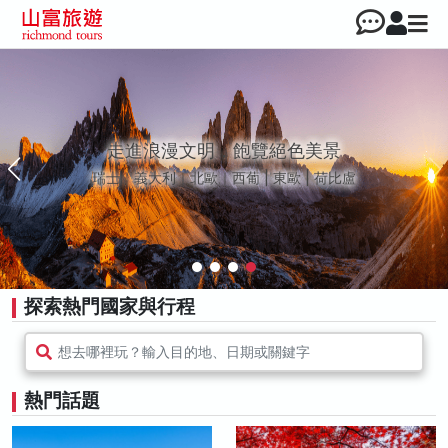
走進浪漫文明，飽覽絕色美景
瑞士｜義大利｜北歐｜西葡 | 東歐 | 荷比盧
探索熱門國家與行程
想去哪裡玩？輸入目的地、日期或關鍵字
熱門話題