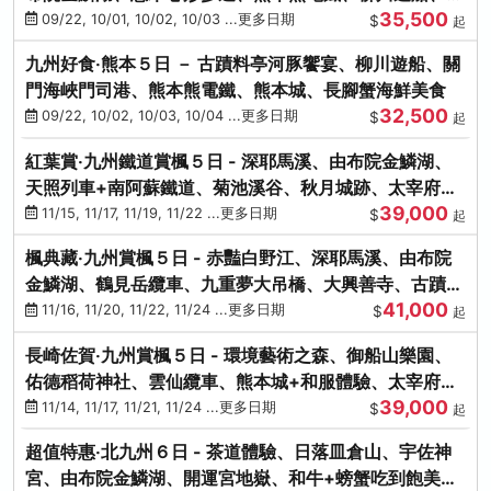
35,500
獄蒸DIY
09/22, 10/01, 10/02, 10/03 ...更多日期
$
起
九州好食‧熊本５日 － 古蹟料亭河豚饗宴、柳川遊船、關
門海峽門司港、熊本熊電鐵、熊本城、長腳蟹海鮮美食
32,500
09/22, 10/02, 10/03, 10/04 ...更多日期
$
起
紅葉賞‧九州鐵道賞楓５日 - 深耶馬溪、由布院金鱗湖、
天照列車+南阿蘇鐵道、菊池溪谷、秋月城跡、太宰府天
39,000
滿宮、竈門神社
11/15, 11/17, 11/19, 11/22 ...更多日期
$
起
楓典藏‧九州賞楓５日 - 赤豔白野江、深耶馬溪、由布院
金鱗湖、鶴見岳纜車、九重夢大吊橋、大興善寺、古蹟河
41,000
豚+和牛饗宴
11/16, 11/20, 11/22, 11/24 ...更多日期
$
起
長崎佐賀‧九州賞楓５日 - 環境藝術之森、御船山樂園、
佑德稻荷神社、雲仙纜車、熊本城+和服體驗、太宰府天
39,000
滿宮、光明禪寺
11/14, 11/17, 11/21, 11/24 ...更多日期
$
起
超值特惠‧北九州６日 - 茶道體驗、日落皿倉山、宇佐神
宮、由布院金鱗湖、開運宮地嶽、和牛+螃蟹吃到飽美