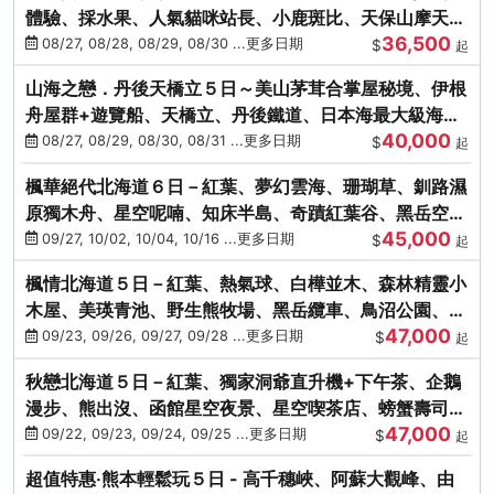
體驗、採水果、人氣貓咪站長、小鹿斑比、天保山摩天
36,500
輪、水上巴士
08/27, 08/28, 08/29, 08/30 ...更多日期
$
起
山海之戀．丹後天橋立５日～美山茅茸合掌屋秘境、伊根
舟屋群+遊覽船、天橋立、丹後鐵道、日本海最大級海鮮
40,000
市場
08/27, 08/29, 08/30, 08/31 ...更多日期
$
起
楓華絕代北海道６日－紅葉、夢幻雲海、珊瑚草、釧路濕
原獨木舟、星空呢喃、知床半島、奇蹟紅葉谷、黑岳空中
45,000
纜車、旭山動物園
09/27, 10/02, 10/04, 10/16 ...更多日期
$
起
楓情北海道５日－紅葉、熱氣球、白樺並木、森林精靈小
木屋、美瑛青池、野生熊牧場、黑岳纜車、鳥沼公園、紅
47,000
葉奇蹟谷、螃蟹吃到飽
09/23, 09/26, 09/27, 09/28 ...更多日期
$
起
秋戀北海道５日－紅葉、獨家洞爺直升機+下午茶、企鵝
漫步、熊出沒、函館星空夜景、星空喫茶店、螃蟹壽司、
47,000
海膽、三大螃蟹放題
09/22, 09/23, 09/24, 09/25 ...更多日期
$
起
超值特惠‧熊本輕鬆玩５日 - 高千穗峽、阿蘇大觀峰、由