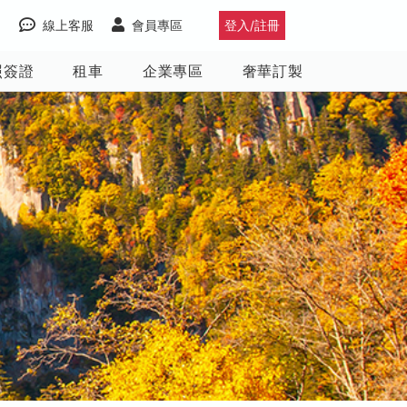
線上客服
會員專區
登入/註冊
照簽證
租車
企業專區
奢華訂製