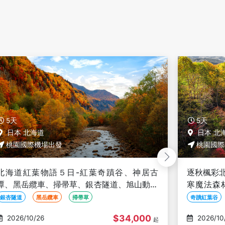
5天
5天
日本 北海道
日本 北
桃園國際機場出發
桃園國際
逐秋楓彩北海道５日－紅葉、紅葉奇蹟谷、阿
秋楓北海
寒魔法森林、獨木舟、岩內仙峽、ONNETO
蹟紅葉谷
湖、黑岳纜車、三國峠、豐平峽、螃蟹溫泉
知床遊覽
奇蹟紅葉谷
獨木舟
阿寒魔法森林
紅葉
星野
$51,000
2026/10/27
2026/10
起