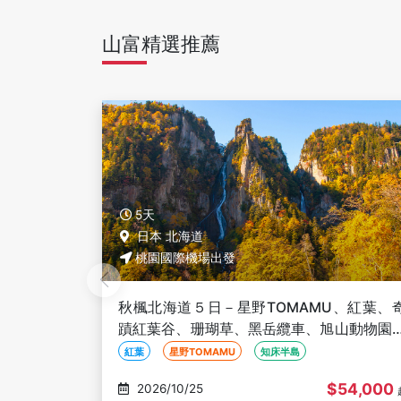
山富精選推薦
5天
日本 北海道
桃園國際機場出發
、紅葉、奇
秋楓北海道５日－星野TOMAMU、紅葉、
山動物園、
蹟紅葉谷、珊瑚草、黑岳纜車、旭山動物園
知床遊覽船、海鮮螃蟹和牛吃到飽
紅葉
星野TOMAMU
知床半島
54,000
$54,000
2026/10/26
起