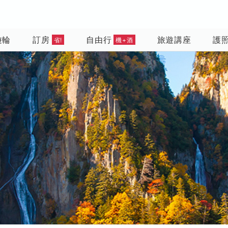
遊輪
訂房
自由行
旅遊講座
護
省!
機+酒