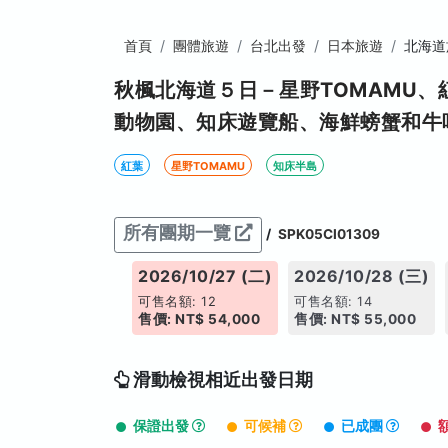
首頁
團體旅遊
台北出發
日本旅遊
北海道
秋楓北海道５日－星野TOMAMU
動物園、知床遊覽船、海鮮螃蟹和牛
紅葉
星野TOMAMU
知床半島
所有團期一覽
/
SPK05CI01309
026/10/26 (一)
2026/10/27 (二)
2026/10/28 (三)
售名額: 13
可售名額: 12
可售名額: 14
: NT$ 54,000
售價: NT$ 54,000
售價: NT$ 55,000
滑動檢視相近出發日期
保證出發
可候補
已成團