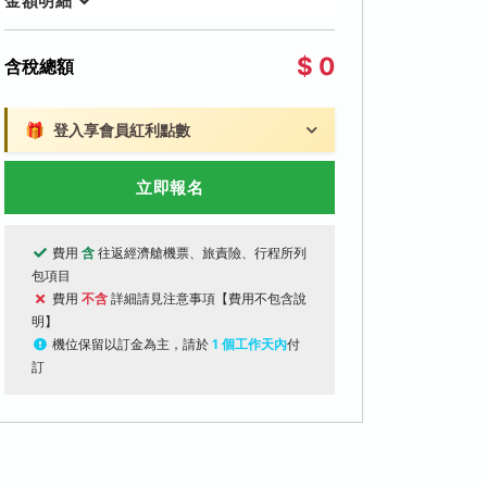
金額明細
$ 0
含稅總額
🎁
登入享會員紅利點數
立即報名
費用
含
往返經濟艙機票、旅責險、行程所列
包項目
費用
不含
詳細請見注意事項【費用不包含說
明】
機位保留以訂金為主，請於
1 個工作天內
付
訂