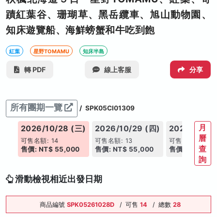
蹟紅葉谷、珊瑚草、黑岳纜車、旭山動物園、
知床遊覽船、海鮮螃蟹和牛吃到飽
紅葉
星野TOMAMU
知床半島
轉 PDF
線上客服
分享
所有團期一覽
/
SPK05CI01309
月
(二)
2026/10/28 (三)
2026/10/29 (四)
2026/10/30
曆
可售名額: 14
可售名額: 13
可售名額: 14
查
00
售價: NT$ 55,000
售價: NT$ 55,000
售價: NT$ 55,
詢
滑動檢視相近出發日期
商品編號
SPK05261028D
/
可售
14
/
總數
28