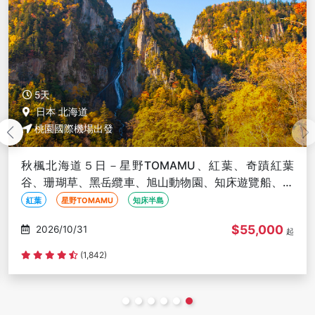
5天
日本 北海道
桃園國際機場出發
秋楓北海道５日－星野TOMAMU、紅葉、奇蹟紅葉
谷、珊瑚草、黑岳纜車、旭山動物園、知床遊覽船、海
鮮螃蟹和牛吃到飽
紅葉
星野TOMAMU
知床半島
$55,000
2026/10/31
起
(1,842)