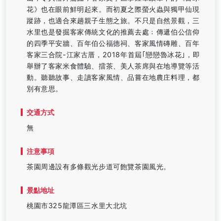
花》也在眼前鮮明起來。而初夏之際螢火蟲與獨甲仙現
蹤跡，也適合來趟親子生態之旅。不只是自然景觀，三
水里也是發掘客家傳統文化的推薦去處﹔傳遞伯公信仰
的四季平安牆、百年伯公福德祠、客家風情磚雕、百年
客家三合院-江家古厝，2018年首屆｢戀戀魯冰花｣，即
舉辦了客家米食體驗、擂茶、美人茶席與在地導覽等活
動。聽聽故事、走讀客家風情、品嘗在地農庄料理，都
別有意思。
交通方式
無
注意事項
茶園周邊設有多條觀光步道可飽覽茶園風光。
景點地址
桃園市325龍潭區三水里大北坑