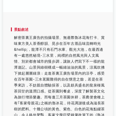
景點敘述
解密茶裏王廣告的拍攝場景、無邊際魯冰花海打卡、賞
味東方美人茶香醇韻、晃步在百年古厝品味流轉時光
&hellip;，龍潭不只有石門水庫、觀光大池，在最西邊
有一處悠然秘境-三水里，純樸的自然風光與人文風
情、別於都會城市的慢步調，讓旅人們寫下不一樣的龍
潭遊記。山景與綠樹構成一幅綠油油的風景，涼風吹拂
下掀起層層綠浪﹔走進茶裏王廣告場景內的涼亭，感受
在百年茶園-三水茗園難得的自在愜意之餘，若是在茶
季來訪，不妨親自體驗採茶，以及頗具盛名的龍泉椪風
茶回甘的溫潤口感。從茶園到餐桌，深度了解製茶文化
為旅行增添樂趣。而每逢三月茶園休耕，茶農便會種上
有｢客家母親花｣之稱的魯冰花，待花凋謝後成為滋長茶
樹的肥料。十幾公頃的黃色、紫色、白色的花海點綴茶
山，令人格外驚豔，客家文學巨擘鍾肇政筆下的《魯冰