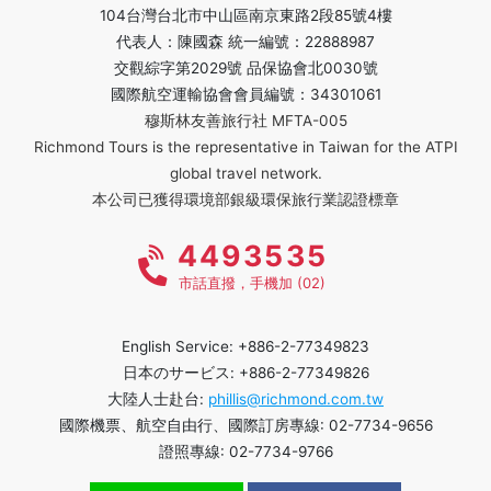
104台灣台北市中山區南京東路2段85號4樓
代表人：陳國森 統一編號：22888987
交觀綜字第2029號 品保協會北0030號
國際航空運輸協會會員編號：34301061
穆斯林友善旅行社 MFTA-005
Richmond Tours is the representative in Taiwan for the ATPI
global travel network.
本公司已獲得環境部銀級環保旅行業認證標章
4493535
市話直撥，手機加 (02)
English Service: +886-2-77349823
日本のサービス: +886-2-77349826
大陸人士赴台:
phillis@richmond.com.tw
國際機票、航空自由行、國際訂房專線: 02-7734-9656
證照專線: 02-7734-9766