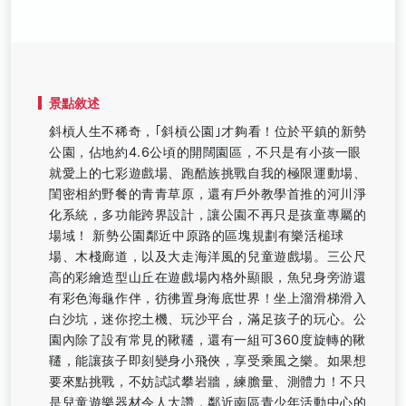
景點敘述
斜槓人生不稀奇，｢斜槓公園｣才夠看！位於平鎮的新勢
公園，佔地約4.6公頃的開闊園區，不只是有小孩一眼
就愛上的七彩遊戲場、跑酷族挑戰自我的極限運動場、
閨密相約野餐的青青草原，還有戶外教學首推的河川淨
化系統，多功能跨界設計，讓公園不再只是孩童專屬的
場域！ 新勢公園鄰近中原路的區塊規劃有樂活槌球
場、木棧廊道，以及大走海洋風的兒童遊戲場。三公尺
高的彩繪造型山丘在遊戲場內格外顯眼，魚兒身旁游還
有彩色海龜作伴，彷彿置身海底世界！坐上溜滑梯滑入
白沙坑，迷你挖土機、玩沙平台，滿足孩子的玩心。公
園內除了設有常見的鞦韆，還有一組可360度旋轉的鞦
韆，能讓孩子即刻變身小飛俠，享受乘風之樂。如果想
要來點挑戰，不妨試試攀岩牆，練膽量、測體力！不只
是兒童遊樂器材令人大讚，鄰近南區青少年活動中心的