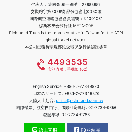
代表人：陳國森 統一編號：22888987
交觀綜字第2029號 品保協會北0030號
國際航空運輸協會會員編號：34301061
穆斯林友善旅行社 MFTA-005
Richmond Tours is the representative in Taiwan for the ATPI
global travel network.
本公司已獲得環境部銀級環保旅行業認證標章
4493535
市話直撥，手機加 (02)
English Service: +886-2-77349823
日本のサービス: +886-2-77349826
大陸人士赴台:
phillis@richmond.com.tw
國際機票、航空自由行、國際訂房專線: 02-7734-9656
證照專線: 02-7734-9766
線上客服
FB粉絲團