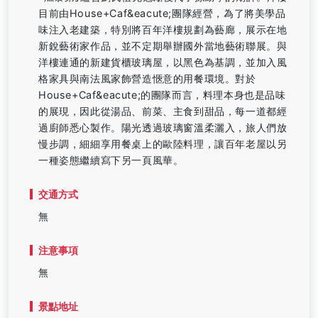
目前由House+Caf&eacute;團隊經營，為了將美學品
味注入老建築，特別將百年洋樓規劃為藝廊，展示在地
新銳藝術家作品，並不定期舉辦國外當地藝術聯展。與
洋樓連通的新建貨櫃玻璃屋，以黑色為基調，並加入風
格家具與南法風家飾營造愜意的用餐環境。對於
House+Caf&eacute;的團隊而言，料理本身也是品味
的展現，因此從湯品、前菜、主食到甜品，每一道都經
過廚師悉心製作。陽光透過玻璃窗溫柔灑入，旅人們放
慢步調，細細享用餐桌上的歐陸料理，讓百年老屋以另
一種姿態繼續寫下另一頁風華。
交通方式
無
注意事項
無
景點地址