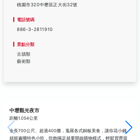
桃園市320中壢區正大街32號
電話號碼
886-3-2811910
景點分類
古蹟類
藝術類
中壢觀光夜市
距離1.054公里
全長700公尺、超過400攤，蒐羅各式銅板美食，讓你花小錢
就能遍嚐特色小吃，吃飽喝足就要開啟購物模式，輕鬆買齊當