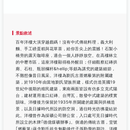
景點敘述
百年洋樓大演穿越戲碼！沒有中式傳統料理，義大利
麵、手工磅蛋糕與花草茶，給你舌尖上的震撼！石製小
橋旁的露天咖啡座，適合一個人靜靜放空。在高樓林立
的中壢市區，這座洋樓顯得格外醒目；仔細觀察紅磚拱
廊、石柱、瓶狀欄杆&hellip;等頗為講究的建築細節，
不難想像昔日風采。洋樓為劉氏古厝燃藜第的附屬建
築，於1910年由當地劉氏望族所建，樣式仿造英國19
世紀中後期的殖民建築，東南兩面皆設有仿多立克式陽
台，建材運用進口紅磚、台灣瓦，散發中式建築的樸實
韻味。洋樓後方保留於1935年所闢建的庭園與拱橋造
景，以及日據時代所設的防空洞，過往時光彷彿凝結於
此。洋樓曾作為採礦公司辦公室，入口處可見日據時代
所設立的木牌｢德億煤礦辦事｣。側邊的傳統古厝，堂號
｢燃藜第｣蘊含劉氏祖先勉勵後代子孫勤學的期許。洋樓