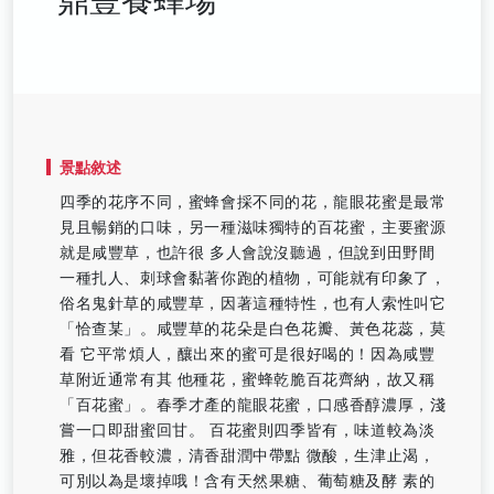
景點敘述
四季的花序不同，蜜蜂會採不同的花，龍眼花蜜是最常
見且暢銷的口味，另一種滋味獨特的百花蜜，主要蜜源
就是咸豐草，也許很 多人會說沒聽過，但說到田野間
一種扎人、刺球會黏著你跑的植物，可能就有印象了，
俗名鬼針草的咸豐草，因著這種特性，也有人索性叫它
「恰查某」。咸豐草的花朵是白色花瓣、黃色花蕊，莫
看 它平常煩人，釀出來的蜜可是很好喝的！因為咸豐
草附近通常有其 他種花，蜜蜂乾脆百花齊納，故又稱
「百花蜜」。春季才產的龍眼花蜜，口感香醇濃厚，淺
嘗一口即甜蜜回甘。 百花蜜則四季皆有，味道較為淡
雅，但花香較濃，清香甜潤中帶點 微酸，生津止渴，
可別以為是壞掉哦！含有天然果糖、葡萄糖及酵 素的