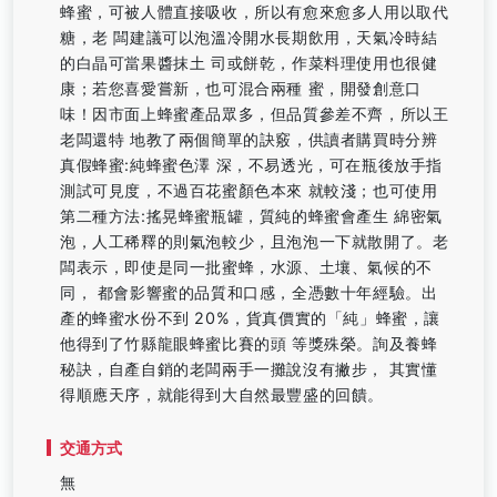
蜂蜜，可被人體直接吸收，所以有愈來愈多人用以取代
糖，老 闆建議可以泡溫冷開水長期飲用，天氣冷時結
的白晶可當果醬抹土 司或餅乾，作菜料理使用也很健
康；若您喜愛嘗新，也可混合兩種 蜜，開發創意口
味！因市面上蜂蜜產品眾多，但品質參差不齊，所以王
老闆還特 地教了兩個簡單的訣竅，供讀者購買時分辨
真假蜂蜜:純蜂蜜色澤 深，不易透光，可在瓶後放手指
測試可見度，不過百花蜜顏色本來 就較淺；也可使用
第二種方法:搖晃蜂蜜瓶罐，質純的蜂蜜會產生 綿密氣
泡，人工稀釋的則氣泡較少，且泡泡一下就散開了。老
闆表示，即使是同一批蜜蜂，水源、土壤、氣候的不
同， 都會影響蜜的品質和口感，全憑數十年經驗。出
產的蜂蜜水份不到 20%，貨真價實的「純」蜂蜜，讓
他得到了竹縣龍眼蜂蜜比賽的頭 等獎殊榮。詢及養蜂
秘訣，自產自銷的老闆兩手一攤說沒有撇步， 其實懂
得順應天序，就能得到大自然最豐盛的回饋。
交通方式
無