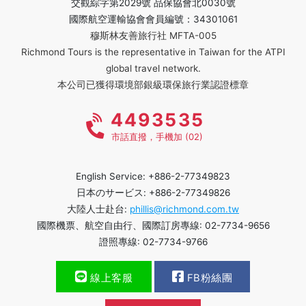
交觀綜字第2029號 品保協會北0030號
國際航空運輸協會會員編號：34301061
穆斯林友善旅行社 MFTA-005
Richmond Tours is the representative in Taiwan for the ATPI
global travel network.
本公司已獲得環境部銀級環保旅行業認證標章
4493535
市話直撥，手機加 (02)
English Service: +886-2-77349823
日本のサービス: +886-2-77349826
大陸人士赴台:
phillis@richmond.com.tw
國際機票、航空自由行、國際訂房專線: 02-7734-9656
證照專線: 02-7734-9766
線上客服
FB粉絲團