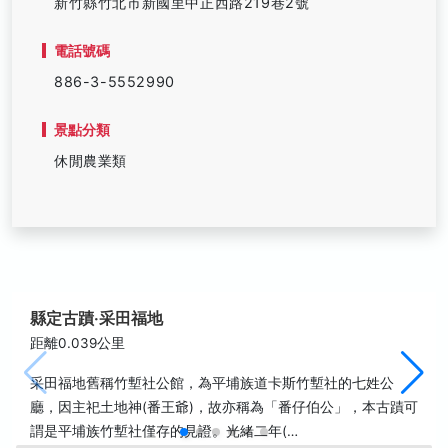
新竹縣竹北市新國里中正西路219巷2號
電話號碼
886-3-5552990
景點分類
休閒農業類
縣定古蹟‧采田福地
距離0.039公里
采田福地舊稱竹塹社公館，為平埔族道卡斯竹塹社的七姓公
廳，因主祀土地神(番王爺)，故亦稱為「番仔伯公」，本古蹟可
謂是平埔族竹塹社僅存的見證。光緒二年(…