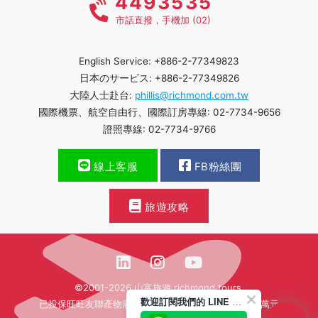
4493535
市話直撥，手機加 (02)
English Service: +886-2-77349823
日本のサービス: +886-2-77349826
大陸人士赴台:
phillis@richmond.com.tw
國際機票、航空自由行、國際訂房專線: 02-7734-9656
證照專線: 02-7734-9766
線上客服
FB粉絲團
旅遊攻略
©2001-2026 山富旅遊 richmond tours.
歡迎訂閱我們的 LINE 官方帳號
已投保旺旺友聯產物履約保證保險新台幣壹億貳仟肆佰萬元