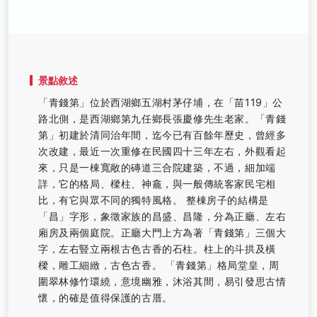
景點敘述
「青錢第」位於西湖鄉五湖村茅仔埔，在「苗119」公
路北側，是西湖鄉第九任鄉長張慶修先生老家。「青錢
第」初建於清同治年間，迄今已有百餘年歷史，曾經多
次改建，最近一次重修在民國四十三年左右，外觀看起
來，只是一棟寬敞的磚道三合院建築，不過，細加端
詳，它的格局、樑柱、神龕，與一般傳統客家民宅相
比，有它與眾不同的獨特風格。 整棟房子的結構是
「昌」字形，象徵家族的昌盛、昌隆，分為正廳、左右
廂房及兩個庭院。正廳大門上方為著「青錢第」三個大
字，左右豎立兩根古色古香的石柱。柱上的斗拱及橫
樑，雕工細緻，古色古香。 「青錢第」格局堂皇，周
圍翠林修竹環繞，意境幽雅，沐浴其間，易引發思古情
懷，的確是值得保護的古厝。