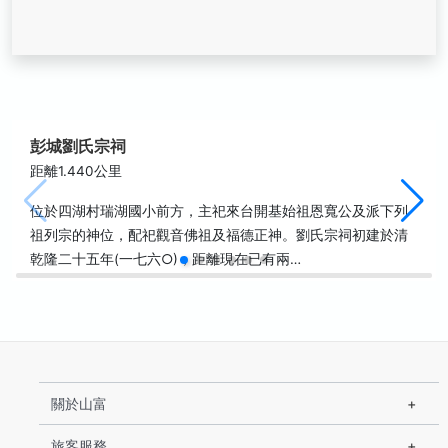
彭城劉氏宗祠
距離1.440公里
位於四湖村瑞湖國小前方，主祀來台開基始祖恩寬公及派下列
祖列宗的神位，配祀觀音佛祖及福德正神。劉氏宗祠初建於清
乾隆二十五年(一七六○)，距離現在已有兩…
關於山富
旅客服務